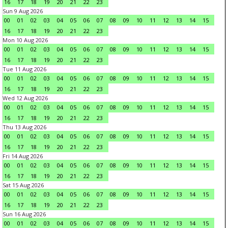
16
17
18
19
20
21
22
23
Sun 9 Aug 2026
00
01
02
03
04
05
06
07
08
09
10
11
12
13
14
15
16
17
18
19
20
21
22
23
Mon 10 Aug 2026
00
01
02
03
04
05
06
07
08
09
10
11
12
13
14
15
16
17
18
19
20
21
22
23
Tue 11 Aug 2026
00
01
02
03
04
05
06
07
08
09
10
11
12
13
14
15
16
17
18
19
20
21
22
23
Wed 12 Aug 2026
00
01
02
03
04
05
06
07
08
09
10
11
12
13
14
15
16
17
18
19
20
21
22
23
Thu 13 Aug 2026
00
01
02
03
04
05
06
07
08
09
10
11
12
13
14
15
16
17
18
19
20
21
22
23
Fri 14 Aug 2026
00
01
02
03
04
05
06
07
08
09
10
11
12
13
14
15
16
17
18
19
20
21
22
23
Sat 15 Aug 2026
00
01
02
03
04
05
06
07
08
09
10
11
12
13
14
15
16
17
18
19
20
21
22
23
Sun 16 Aug 2026
00
01
02
03
04
05
06
07
08
09
10
11
12
13
14
15