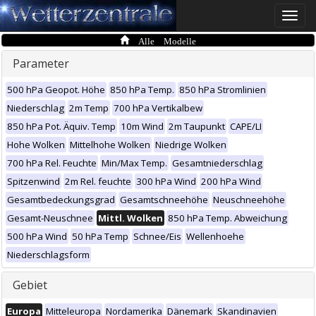
Toggle
naviga
Alle Modelle
Parameter
500 hPa Geopot. Höhe
850 hPa Temp.
850 hPa Stromlinien
Niederschlag
2m Temp
700 hPa Vertikalbew
850 hPa Pot. Äquiv. Temp
10m Wind
2m Taupunkt
CAPE/LI
Hohe Wolken
Mittelhohe Wolken
Niedrige Wolken
700 hPa Rel. Feuchte
Min/Max Temp.
Gesamtniederschlag
Spitzenwind
2m Rel. feuchte
300 hPa Wind
200 hPa Wind
Gesamtbedeckungsgrad
Gesamtschneehöhe
Neuschneehöhe
Gesamt-Neuschnee
Mittl. Wolken
850 hPa Temp. Abweichung
500 hPa Wind
50 hPa Temp
Schnee/Eis
Wellenhoehe
Niederschlagsform
Gebiet
Europa
Mitteleuropa
Nordamerika
Dänemark
Skandinavien