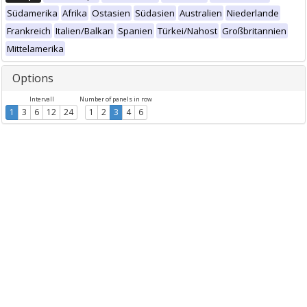
Südamerika
Afrika
Ostasien
Südasien
Australien
Niederlande
Frankreich
Italien/Balkan
Spanien
Türkei/Nahost
Großbritannien
Mittelamerika
Options
Intervall
Number of panels in row
1
3
6
12
24
1
2
3
4
6