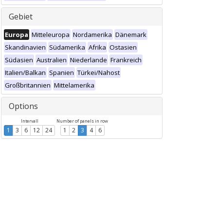
Gebiet
Europa
Mitteleuropa
Nordamerika
Dänemark
Skandinavien
Südamerika
Afrika
Ostasien
Südasien
Australien
Niederlande
Frankreich
Italien/Balkan
Spanien
Türkei/Nahost
Großbritannien
Mittelamerika
Options
Intervall
Number of panels in row
1
3
6
12
24
1
2
3
4
6