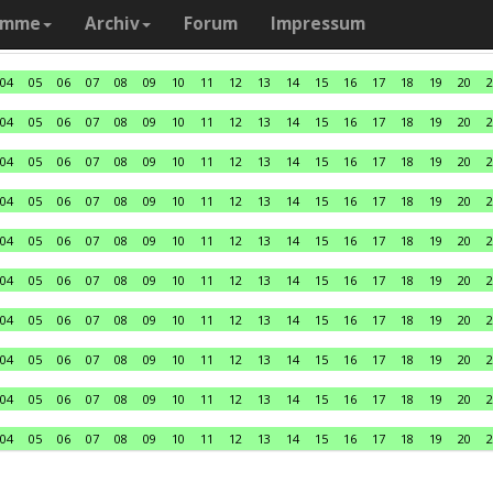
amme
Archiv
Forum
Impressum
04
05
06
07
08
09
10
11
12
13
14
15
16
17
18
19
20
2
04
05
06
07
08
09
10
11
12
13
14
15
16
17
18
19
20
2
04
05
06
07
08
09
10
11
12
13
14
15
16
17
18
19
20
2
04
05
06
07
08
09
10
11
12
13
14
15
16
17
18
19
20
2
04
05
06
07
08
09
10
11
12
13
14
15
16
17
18
19
20
2
04
05
06
07
08
09
10
11
12
13
14
15
16
17
18
19
20
2
04
05
06
07
08
09
10
11
12
13
14
15
16
17
18
19
20
2
04
05
06
07
08
09
10
11
12
13
14
15
16
17
18
19
20
2
04
05
06
07
08
09
10
11
12
13
14
15
16
17
18
19
20
2
04
05
06
07
08
09
10
11
12
13
14
15
16
17
18
19
20
2