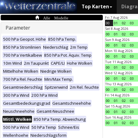
Top Karten
Diagr
Alle Modelle
Fri 7 Aug 2026
00
01
02
03
Parameter
Sat 8 Aug 2026
00
01
02
03
500 hPa Geopot. Höhe
850 hPa Temp.
Sun 9 Aug 2026
00
01
02
03
850 hPa Stromlinien
Niederschlag
2m Temp
Mon 10 Aug 2026
700 hPa Vertikalbew
850 hPa Pot. Äquiv. Temp
00
01
02
03
Tue 11 Aug 2026
10m Wind
2m Taupunkt
CAPE/LI
Hohe Wolken
00
01
02
03
Mittelhohe Wolken
Niedrige Wolken
Wed 12 Aug 2026
00
01
02
03
700 hPa Rel. Feuchte
Min/Max Temp.
Thu 13 Aug 2026
Gesamtniederschlag
Spitzenwind
2m Rel. feuchte
00
01
02
03
300 hPa Wind
200 hPa Wind
Fri 14 Aug 2026
00
01
02
03
Gesamtbedeckungsgrad
Gesamtschneehöhe
Sat 15 Aug 2026
Neuschneehöhe
Gesamt-Neuschnee
00
01
02
03
Sun 16 Aug 2026
Mittl. Wolken
850 hPa Temp. Abweichung
00
01
02
03
500 hPa Wind
50 hPa Temp
Schnee/Eis
Wellenhoehe
Niederschlagsform