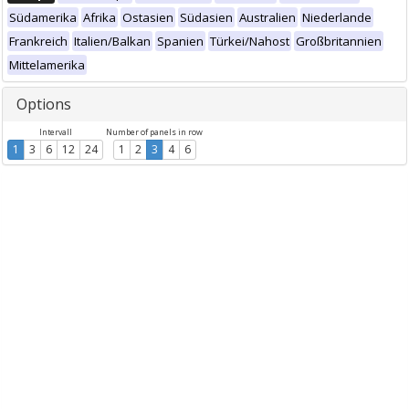
Südamerika
Afrika
Ostasien
Südasien
Australien
Niederlande
Frankreich
Italien/Balkan
Spanien
Türkei/Nahost
Großbritannien
Mittelamerika
Options
Intervall
Number of panels in row
1
3
6
12
24
1
2
3
4
6