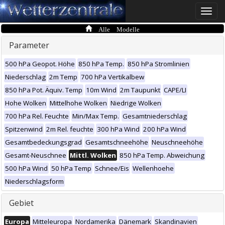
Toggle
naviga
Alle Modelle
Parameter
500 hPa Geopot. Höhe
850 hPa Temp.
850 hPa Stromlinien
Niederschlag
2m Temp
700 hPa Vertikalbew
850 hPa Pot. Äquiv. Temp
10m Wind
2m Taupunkt
CAPE/LI
Hohe Wolken
Mittelhohe Wolken
Niedrige Wolken
700 hPa Rel. Feuchte
Min/Max Temp.
Gesamtniederschlag
Spitzenwind
2m Rel. feuchte
300 hPa Wind
200 hPa Wind
Gesamtbedeckungsgrad
Gesamtschneehöhe
Neuschneehöhe
Gesamt-Neuschnee
Mittl. Wolken
850 hPa Temp. Abweichung
500 hPa Wind
50 hPa Temp
Schnee/Eis
Wellenhoehe
Niederschlagsform
Gebiet
Europa
Mitteleuropa
Nordamerika
Dänemark
Skandinavien