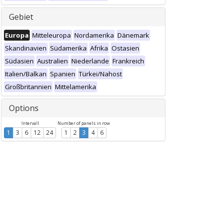
Gebiet
Europa
Mitteleuropa
Nordamerika
Dänemark
Skandinavien
Südamerika
Afrika
Ostasien
Südasien
Australien
Niederlande
Frankreich
Italien/Balkan
Spanien
Türkei/Nahost
Großbritannien
Mittelamerika
Options
Intervall
Number of panels in row
1
3
6
12
24
1
2
3
4
6