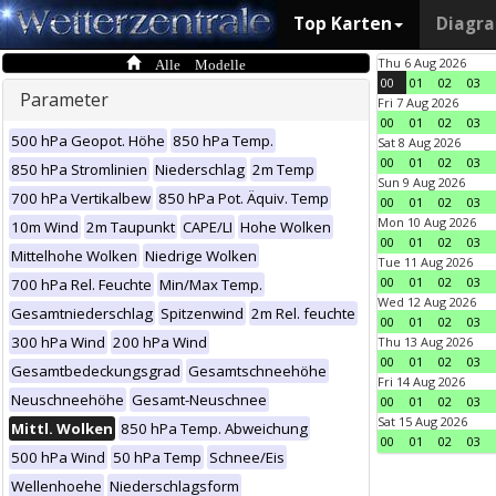
Top Karten
Diagr
Alle Modelle
Thu 6 Aug 2026
00
01
02
03
Parameter
Fri 7 Aug 2026
00
01
02
03
500 hPa Geopot. Höhe
850 hPa Temp.
Sat 8 Aug 2026
00
01
02
03
850 hPa Stromlinien
Niederschlag
2m Temp
Sun 9 Aug 2026
700 hPa Vertikalbew
850 hPa Pot. Äquiv. Temp
00
01
02
03
Mon 10 Aug 2026
10m Wind
2m Taupunkt
CAPE/LI
Hohe Wolken
00
01
02
03
Mittelhohe Wolken
Niedrige Wolken
Tue 11 Aug 2026
00
01
02
03
700 hPa Rel. Feuchte
Min/Max Temp.
Wed 12 Aug 2026
Gesamtniederschlag
Spitzenwind
2m Rel. feuchte
00
01
02
03
300 hPa Wind
200 hPa Wind
Thu 13 Aug 2026
00
01
02
03
Gesamtbedeckungsgrad
Gesamtschneehöhe
Fri 14 Aug 2026
Neuschneehöhe
Gesamt-Neuschnee
00
01
02
03
Sat 15 Aug 2026
Mittl. Wolken
850 hPa Temp. Abweichung
00
01
02
03
500 hPa Wind
50 hPa Temp
Schnee/Eis
Wellenhoehe
Niederschlagsform