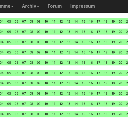
amme
Archiv
Forum
Impressum
04
05
06
07
08
09
10
11
12
13
14
15
16
17
18
19
20
2
04
05
06
07
08
09
10
11
12
13
14
15
16
17
18
19
20
2
04
05
06
07
08
09
10
11
12
13
14
15
16
17
18
19
20
2
04
05
06
07
08
09
10
11
12
13
14
15
16
17
18
19
20
2
04
05
06
07
08
09
10
11
12
13
14
15
16
17
18
19
20
2
04
05
06
07
08
09
10
11
12
13
14
15
16
17
18
19
20
2
04
05
06
07
08
09
10
11
12
13
14
15
16
17
18
19
20
2
04
05
06
07
08
09
10
11
12
13
14
15
16
17
18
19
20
2
04
05
06
07
08
09
10
11
12
13
14
15
16
17
18
19
20
2
04
05
06
07
08
09
10
11
12
13
14
15
16
17
18
19
20
2