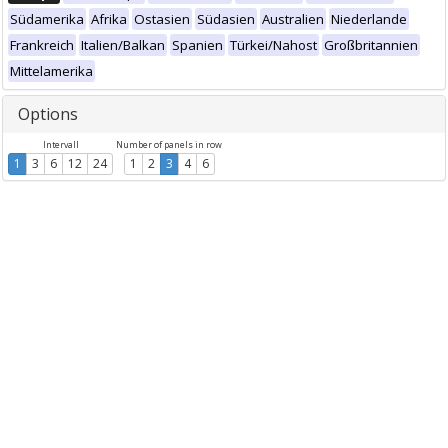
Südamerika
Afrika
Ostasien
Südasien
Australien
Niederlande
Frankreich
Italien/Balkan
Spanien
Türkei/Nahost
Großbritannien
Mittelamerika
Options
Intervall
Number of panels in row
1
3
6
12
24
1
2
3
4
6