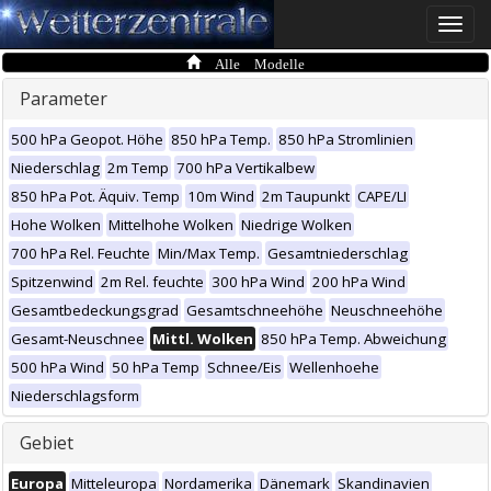
Toggle
naviga
Alle Modelle
Parameter
500 hPa Geopot. Höhe
850 hPa Temp.
850 hPa Stromlinien
Niederschlag
2m Temp
700 hPa Vertikalbew
850 hPa Pot. Äquiv. Temp
10m Wind
2m Taupunkt
CAPE/LI
Hohe Wolken
Mittelhohe Wolken
Niedrige Wolken
700 hPa Rel. Feuchte
Min/Max Temp.
Gesamtniederschlag
Spitzenwind
2m Rel. feuchte
300 hPa Wind
200 hPa Wind
Gesamtbedeckungsgrad
Gesamtschneehöhe
Neuschneehöhe
Gesamt-Neuschnee
Mittl. Wolken
850 hPa Temp. Abweichung
500 hPa Wind
50 hPa Temp
Schnee/Eis
Wellenhoehe
Niederschlagsform
Gebiet
Europa
Mitteleuropa
Nordamerika
Dänemark
Skandinavien