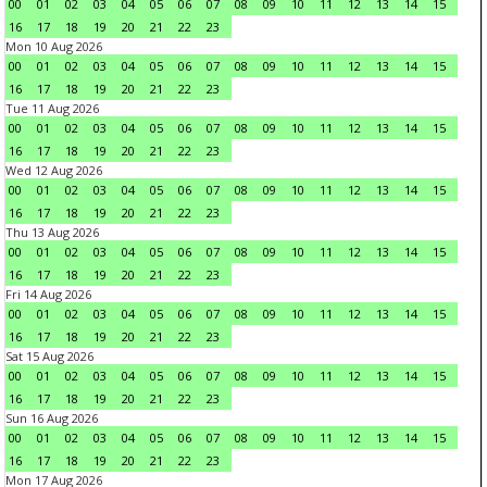
00
01
02
03
04
05
06
07
08
09
10
11
12
13
14
15
16
17
18
19
20
21
22
23
Mon 10 Aug 2026
00
01
02
03
04
05
06
07
08
09
10
11
12
13
14
15
16
17
18
19
20
21
22
23
Tue 11 Aug 2026
00
01
02
03
04
05
06
07
08
09
10
11
12
13
14
15
16
17
18
19
20
21
22
23
Wed 12 Aug 2026
00
01
02
03
04
05
06
07
08
09
10
11
12
13
14
15
16
17
18
19
20
21
22
23
Thu 13 Aug 2026
00
01
02
03
04
05
06
07
08
09
10
11
12
13
14
15
16
17
18
19
20
21
22
23
Fri 14 Aug 2026
00
01
02
03
04
05
06
07
08
09
10
11
12
13
14
15
16
17
18
19
20
21
22
23
Sat 15 Aug 2026
00
01
02
03
04
05
06
07
08
09
10
11
12
13
14
15
16
17
18
19
20
21
22
23
Sun 16 Aug 2026
00
01
02
03
04
05
06
07
08
09
10
11
12
13
14
15
16
17
18
19
20
21
22
23
Mon 17 Aug 2026