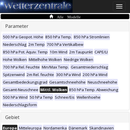
Toggle
naviga
Alle Modelle
Parameter
500 hPa Geopot. Höhe
850 hPa Temp.
850 hPa Stromlinien
Niederschlag
2m Temp
700 hPa Vertikalbew
850 hPa Pot. Äquiv. Temp
10m Wind
2m Taupunkt
CAPE/LI
Hohe Wolken
Mittelhohe Wolken
Niedrige Wolken
700 hPa Rel. Feuchte
Min/Max Temp.
Gesamtniederschlag
Spitzenwind
2m Rel. feuchte
300 hPa Wind
200 hPa Wind
Gesamtbedeckungsgrad
Gesamtschneehöhe
Neuschneehöhe
Gesamt-Neuschnee
Mittl. Wolken
850 hPa Temp. Abweichung
500 hPa Wind
50 hPa Temp
Schnee/Eis
Wellenhoehe
Niederschlagsform
Gebiet
Europa
Mitteleuropa
Nordamerika
Dänemark
Skandinavien