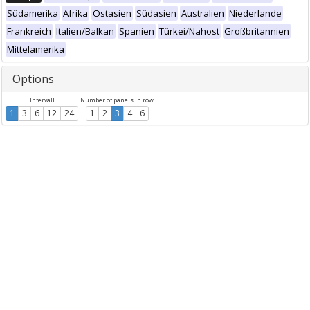
Südamerika
Afrika
Ostasien
Südasien
Australien
Niederlande
Frankreich
Italien/Balkan
Spanien
Türkei/Nahost
Großbritannien
Mittelamerika
Options
Intervall
Number of panels in row
1
3
6
12
24
1
2
3
4
6