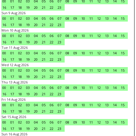
00
01
02
03
04
05
06
07
08
09
10
11
12
13
14
15
16
17
18
19
20
21
22
23
Sun 9 Aug 2026
00
01
02
03
04
05
06
07
08
09
10
11
12
13
14
15
16
17
18
19
20
21
22
23
Mon 10 Aug 2026
00
01
02
03
04
05
06
07
08
09
10
11
12
13
14
15
16
17
18
19
20
21
22
23
Tue 11 Aug 2026
00
01
02
03
04
05
06
07
08
09
10
11
12
13
14
15
16
17
18
19
20
21
22
23
Wed 12 Aug 2026
00
01
02
03
04
05
06
07
08
09
10
11
12
13
14
15
16
17
18
19
20
21
22
23
Thu 13 Aug 2026
00
01
02
03
04
05
06
07
08
09
10
11
12
13
14
15
16
17
18
19
20
21
22
23
Fri 14 Aug 2026
00
01
02
03
04
05
06
07
08
09
10
11
12
13
14
15
16
17
18
19
20
21
22
23
Sat 15 Aug 2026
00
01
02
03
04
05
06
07
08
09
10
11
12
13
14
15
16
17
18
19
20
21
22
23
Sun 16 Aug 2026