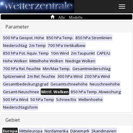
Toggle
naviga
Alle Modelle
Parameter
500 hPa Geopot. Höhe
850 hPa Temp.
850 hPa Stromlinien
Niederschlag
2m Temp
700 hPa Vertikalbew
850 hPa Pot. Äquiv. Temp
10m Wind
2m Taupunkt
CAPE/LI
Hohe Wolken
Mittelhohe Wolken
Niedrige Wolken
700 hPa Rel. Feuchte
Min/Max Temp.
Gesamtniederschlag
Spitzenwind
2m Rel. feuchte
300 hPa Wind
200 hPa Wind
Gesamtbedeckungsgrad
Gesamtschneehöhe
Neuschneehöhe
Gesamt-Neuschnee
Mittl. Wolken
850 hPa Temp. Abweichung
500 hPa Wind
50 hPa Temp
Schnee/Eis
Wellenhoehe
Niederschlagsform
Gebiet
Europa
Mitteleuropa
Nordamerika
Dänemark
Skandinavien