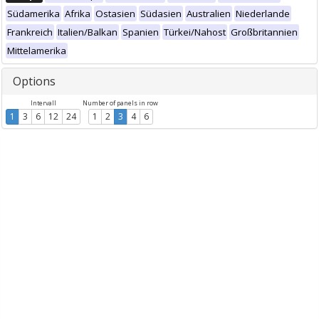
Südamerika
Afrika
Ostasien
Südasien
Australien
Niederlande
Frankreich
Italien/Balkan
Spanien
Türkei/Nahost
Großbritannien
Mittelamerika
Options
Intervall
Number of panels in row
1
3
6
12
24
1
2
3
4
6