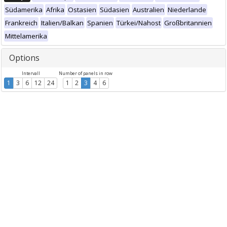
Südamerika
Afrika
Ostasien
Südasien
Australien
Niederlande
Frankreich
Italien/Balkan
Spanien
Türkei/Nahost
Großbritannien
Mittelamerika
Options
Intervall
Number of panels in row
1
3
6
12
24
1
2
3
4
6