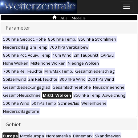
Toggle
naviga
Alle Modelle
Parameter
500 hPa Geopot. Höhe
850 hPa Temp.
850 hPa Stromlinien
Niederschlag
2m Temp
700 hPa Vertikalbew
850 hPa Pot. Äquiv. Temp
10m Wind
2m Taupunkt
CAPE/LI
Hohe Wolken
Mittelhohe Wolken
Niedrige Wolken
700 hPa Rel. Feuchte
Min/Max Temp.
Gesamtniederschlag
Spitzenwind
2m Rel. feuchte
300 hPa Wind
200 hPa Wind
Gesamtbedeckungsgrad
Gesamtschneehöhe
Neuschneehöhe
Gesamt-Neuschnee
Mittl. Wolken
850 hPa Temp. Abweichung
500 hPa Wind
50 hPa Temp
Schnee/Eis
Wellenhoehe
Niederschlagsform
Gebiet
Europa
Mitteleuropa
Nordamerika
Dänemark
Skandinavien