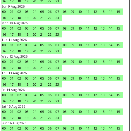
16
17
18
19
20
21
22
23
Sun 9 Aug 2026
00
01
02
03
04
05
06
07
08
09
10
11
12
13
14
15
16
17
18
19
20
21
22
23
Mon 10 Aug 2026
00
01
02
03
04
05
06
07
08
09
10
11
12
13
14
15
16
17
18
19
20
21
22
23
Tue 11 Aug 2026
00
01
02
03
04
05
06
07
08
09
10
11
12
13
14
15
16
17
18
19
20
21
22
23
Wed 12 Aug 2026
00
01
02
03
04
05
06
07
08
09
10
11
12
13
14
15
16
17
18
19
20
21
22
23
Thu 13 Aug 2026
00
01
02
03
04
05
06
07
08
09
10
11
12
13
14
15
16
17
18
19
20
21
22
23
Fri 14 Aug 2026
00
01
02
03
04
05
06
07
08
09
10
11
12
13
14
15
16
17
18
19
20
21
22
23
Sat 15 Aug 2026
00
01
02
03
04
05
06
07
08
09
10
11
12
13
14
15
16
17
18
19
20
21
22
23
Sun 16 Aug 2026
00
01
02
03
04
05
06
07
08
09
10
11
12
13
14
15