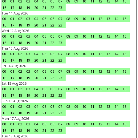
00
01
02
03
04
05
06
07
08
09
10
11
12
13
14
15
16
17
18
19
20
21
22
23
Tue 11 Aug 2026
00
01
02
03
04
05
06
07
08
09
10
11
12
13
14
15
16
17
18
19
20
21
22
23
Wed 12 Aug 2026
00
01
02
03
04
05
06
07
08
09
10
11
12
13
14
15
16
17
18
19
20
21
22
23
Thu 13 Aug 2026
00
01
02
03
04
05
06
07
08
09
10
11
12
13
14
15
16
17
18
19
20
21
22
23
Fri 14 Aug 2026
00
01
02
03
04
05
06
07
08
09
10
11
12
13
14
15
16
17
18
19
20
21
22
23
Sat 15 Aug 2026
00
01
02
03
04
05
06
07
08
09
10
11
12
13
14
15
16
17
18
19
20
21
22
23
Sun 16 Aug 2026
00
01
02
03
04
05
06
07
08
09
10
11
12
13
14
15
16
17
18
19
20
21
22
23
Mon 17 Aug 2026
00
01
02
03
04
05
06
07
08
09
10
11
12
13
14
15
16
17
18
19
20
21
22
23
Tue 18 Aug 2026