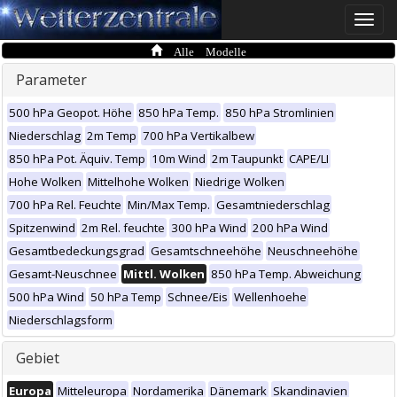
Toggle
naviga
Alle Modelle
Parameter
500 hPa Geopot. Höhe
850 hPa Temp.
850 hPa Stromlinien
Niederschlag
2m Temp
700 hPa Vertikalbew
850 hPa Pot. Äquiv. Temp
10m Wind
2m Taupunkt
CAPE/LI
Hohe Wolken
Mittelhohe Wolken
Niedrige Wolken
700 hPa Rel. Feuchte
Min/Max Temp.
Gesamtniederschlag
Spitzenwind
2m Rel. feuchte
300 hPa Wind
200 hPa Wind
Gesamtbedeckungsgrad
Gesamtschneehöhe
Neuschneehöhe
Gesamt-Neuschnee
Mittl. Wolken
850 hPa Temp. Abweichung
500 hPa Wind
50 hPa Temp
Schnee/Eis
Wellenhoehe
Niederschlagsform
Gebiet
Europa
Mitteleuropa
Nordamerika
Dänemark
Skandinavien