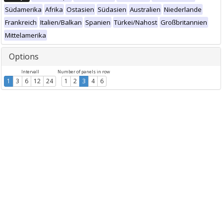
Südamerika
Afrika
Ostasien
Südasien
Australien
Niederlande
Frankreich
Italien/Balkan
Spanien
Türkei/Nahost
Großbritannien
Mittelamerika
Options
Intervall
Number of panels in row
1
3
6
12
24
1
2
3
4
6