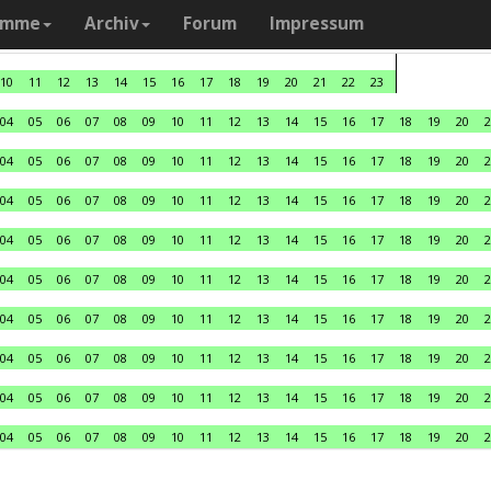
amme
Archiv
Forum
Impressum
10
11
12
13
14
15
16
17
18
19
20
21
22
23
04
05
06
07
08
09
10
11
12
13
14
15
16
17
18
19
20
2
04
05
06
07
08
09
10
11
12
13
14
15
16
17
18
19
20
2
04
05
06
07
08
09
10
11
12
13
14
15
16
17
18
19
20
2
04
05
06
07
08
09
10
11
12
13
14
15
16
17
18
19
20
2
04
05
06
07
08
09
10
11
12
13
14
15
16
17
18
19
20
2
04
05
06
07
08
09
10
11
12
13
14
15
16
17
18
19
20
2
04
05
06
07
08
09
10
11
12
13
14
15
16
17
18
19
20
2
04
05
06
07
08
09
10
11
12
13
14
15
16
17
18
19
20
2
04
05
06
07
08
09
10
11
12
13
14
15
16
17
18
19
20
2