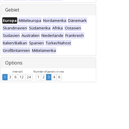
Gebiet
Europa
Mitteleuropa
Nordamerika
Dänemark
Skandinavien
Südamerika
Afrika
Ostasien
Südasien
Australien
Niederlande
Frankreich
Italien/Balkan
Spanien
Türkei/Nahost
Großbritannien
Mittelamerika
Options
Intervall
Number of panels in row
1
3
6
12
24
1
2
3
4
6