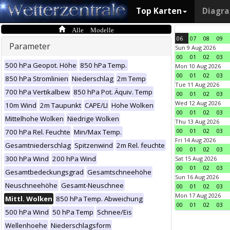
Top Karten
Diagr
Alle Modelle
06
07
08
09
Parameter
Sun 9 Aug 2026
00
01
02
03
500 hPa Geopot. Höhe
850 hPa Temp.
Mon 10 Aug 2026
00
01
02
03
850 hPa Stromlinien
Niederschlag
2m Temp
Tue 11 Aug 2026
700 hPa Vertikalbew
850 hPa Pot. Äquiv. Temp
00
01
02
03
Wed 12 Aug 2026
10m Wind
2m Taupunkt
CAPE/LI
Hohe Wolken
00
01
02
03
Mittelhohe Wolken
Niedrige Wolken
Thu 13 Aug 2026
00
01
02
03
700 hPa Rel. Feuchte
Min/Max Temp.
Fri 14 Aug 2026
Gesamtniederschlag
Spitzenwind
2m Rel. feuchte
00
01
02
03
300 hPa Wind
200 hPa Wind
Sat 15 Aug 2026
00
01
02
03
Gesamtbedeckungsgrad
Gesamtschneehöhe
Sun 16 Aug 2026
Neuschneehöhe
Gesamt-Neuschnee
00
01
02
03
Mon 17 Aug 2026
Mittl. Wolken
850 hPa Temp. Abweichung
00
01
02
03
500 hPa Wind
50 hPa Temp
Schnee/Eis
Wellenhoehe
Niederschlagsform