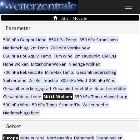
Toggle
naviga
Alle Modelle
Parameter
500 hPa Geopot. Höhe
850 hPa Temp.
850 hPa Stromlinien
Niederschlag
2m Temp
700 hPa Vertikalbew
850 hPa Pot. Äquiv. Temp
10m Wind
2m Taupunkt
CAPE/LI
Hohe Wolken
Mittelhohe Wolken
Niedrige Wolken
700 hPa Rel. Feuchte
Min/Max Temp.
Gesamtniederschlag
Spitzenwind
2m Rel. feuchte
300 hPa Wind
200 hPa Wind
Gesamtbedeckungsgrad
Gesamtschneehöhe
Neuschneehöhe
Gesamt-Neuschnee
Mittl. Wolken
850 hPa Temp. Abweichung
500 hPa Wind
50 hPa Temp
Schnee/Eis
Wellenhoehe
Niederschlagsform
Gebiet
Europa
Mitteleuropa
Nordamerika
Dänemark
Skandinavien