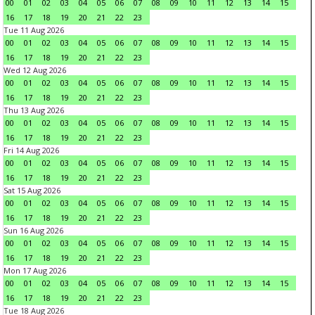
00
01
02
03
04
05
06
07
08
09
10
11
12
13
14
15
16
17
18
19
20
21
22
23
Tue 11 Aug 2026
00
01
02
03
04
05
06
07
08
09
10
11
12
13
14
15
16
17
18
19
20
21
22
23
Wed 12 Aug 2026
00
01
02
03
04
05
06
07
08
09
10
11
12
13
14
15
16
17
18
19
20
21
22
23
Thu 13 Aug 2026
00
01
02
03
04
05
06
07
08
09
10
11
12
13
14
15
16
17
18
19
20
21
22
23
Fri 14 Aug 2026
00
01
02
03
04
05
06
07
08
09
10
11
12
13
14
15
16
17
18
19
20
21
22
23
Sat 15 Aug 2026
00
01
02
03
04
05
06
07
08
09
10
11
12
13
14
15
16
17
18
19
20
21
22
23
Sun 16 Aug 2026
00
01
02
03
04
05
06
07
08
09
10
11
12
13
14
15
16
17
18
19
20
21
22
23
Mon 17 Aug 2026
00
01
02
03
04
05
06
07
08
09
10
11
12
13
14
15
16
17
18
19
20
21
22
23
Tue 18 Aug 2026