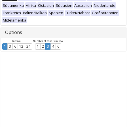
Südamerika
Afrika
Ostasien
Südasien
Australien
Niederlande
Frankreich
Italien/Balkan
Spanien
Türkei/Nahost
Großbritannien
Mittelamerika
Options
Intervall
Number of panels in row
1
3
6
12
24
1
2
3
4
6