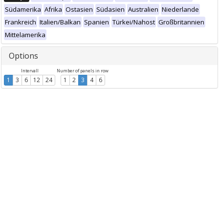
Südamerika
Afrika
Ostasien
Südasien
Australien
Niederlande
Frankreich
Italien/Balkan
Spanien
Türkei/Nahost
Großbritannien
Mittelamerika
Options
Intervall
Number of panels in row
1
3
6
12
24
1
2
3
4
6