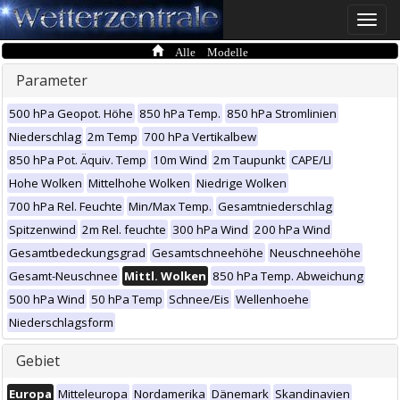
Toggle
naviga
Alle Modelle
Parameter
500 hPa Geopot. Höhe
850 hPa Temp.
850 hPa Stromlinien
Niederschlag
2m Temp
700 hPa Vertikalbew
850 hPa Pot. Äquiv. Temp
10m Wind
2m Taupunkt
CAPE/LI
Hohe Wolken
Mittelhohe Wolken
Niedrige Wolken
700 hPa Rel. Feuchte
Min/Max Temp.
Gesamtniederschlag
Spitzenwind
2m Rel. feuchte
300 hPa Wind
200 hPa Wind
Gesamtbedeckungsgrad
Gesamtschneehöhe
Neuschneehöhe
Gesamt-Neuschnee
Mittl. Wolken
850 hPa Temp. Abweichung
500 hPa Wind
50 hPa Temp
Schnee/Eis
Wellenhoehe
Niederschlagsform
Gebiet
Europa
Mitteleuropa
Nordamerika
Dänemark
Skandinavien