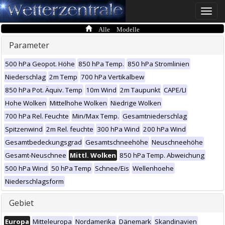
Toggle
naviga
Alle Modelle
Parameter
500 hPa Geopot. Höhe
850 hPa Temp.
850 hPa Stromlinien
Niederschlag
2m Temp
700 hPa Vertikalbew
850 hPa Pot. Äquiv. Temp
10m Wind
2m Taupunkt
CAPE/LI
Hohe Wolken
Mittelhohe Wolken
Niedrige Wolken
700 hPa Rel. Feuchte
Min/Max Temp.
Gesamtniederschlag
Spitzenwind
2m Rel. feuchte
300 hPa Wind
200 hPa Wind
Gesamtbedeckungsgrad
Gesamtschneehöhe
Neuschneehöhe
Gesamt-Neuschnee
Mittl. Wolken
850 hPa Temp. Abweichung
500 hPa Wind
50 hPa Temp
Schnee/Eis
Wellenhoehe
Niederschlagsform
Gebiet
Europa
Mitteleuropa
Nordamerika
Dänemark
Skandinavien