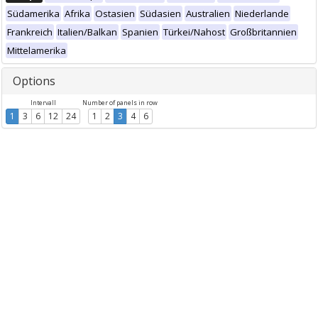
Südamerika
Afrika
Ostasien
Südasien
Australien
Niederlande
Frankreich
Italien/Balkan
Spanien
Türkei/Nahost
Großbritannien
Mittelamerika
Options
Intervall
Number of panels in row
1
3
6
12
24
1
2
3
4
6