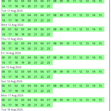
00
01
02
03
04
05
06
07
08
09
10
11
12
13
14
15
16
17
18
19
20
21
22
23
Tue 11 Aug 2026
00
01
02
03
04
05
06
07
08
09
10
11
12
13
14
15
16
17
18
19
20
21
22
23
Wed 12 Aug 2026
00
01
02
03
04
05
06
07
08
09
10
11
12
13
14
15
16
17
18
19
20
21
22
23
Thu 13 Aug 2026
00
01
02
03
04
05
06
07
08
09
10
11
12
13
14
15
16
17
18
19
20
21
22
23
Fri 14 Aug 2026
00
01
02
03
04
05
06
07
08
09
10
11
12
13
14
15
16
17
18
19
20
21
22
23
Sat 15 Aug 2026
00
01
02
03
04
05
06
07
08
09
10
11
12
13
14
15
16
17
18
19
20
21
22
23
Sun 16 Aug 2026
00
01
02
03
04
05
06
07
08
09
10
11
12
13
14
15
16
17
18
19
20
21
22
23
Mon 17 Aug 2026
00
01
02
03
04
05
06
07
08
09
10
11
12
13
14
15
16
17
18
19
20
21
22
23
Tue 18 Aug 2026