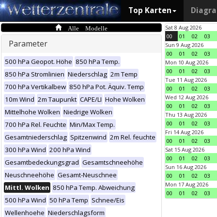
Top Karten
Diagr
Alle Modelle
Sat 8 Aug 2026
00
01
02
03
Parameter
Sun 9 Aug 2026
00
01
02
03
500 hPa Geopot. Höhe
850 hPa Temp.
Mon 10 Aug 2026
00
01
02
03
850 hPa Stromlinien
Niederschlag
2m Temp
Tue 11 Aug 2026
700 hPa Vertikalbew
850 hPa Pot. Äquiv. Temp
00
01
02
03
Wed 12 Aug 2026
10m Wind
2m Taupunkt
CAPE/LI
Hohe Wolken
00
01
02
03
Mittelhohe Wolken
Niedrige Wolken
Thu 13 Aug 2026
00
01
02
03
700 hPa Rel. Feuchte
Min/Max Temp.
Fri 14 Aug 2026
Gesamtniederschlag
Spitzenwind
2m Rel. feuchte
00
01
02
03
300 hPa Wind
200 hPa Wind
Sat 15 Aug 2026
00
01
02
03
Gesamtbedeckungsgrad
Gesamtschneehöhe
Sun 16 Aug 2026
Neuschneehöhe
Gesamt-Neuschnee
00
01
02
03
Mon 17 Aug 2026
Mittl. Wolken
850 hPa Temp. Abweichung
00
01
02
03
500 hPa Wind
50 hPa Temp
Schnee/Eis
Wellenhoehe
Niederschlagsform