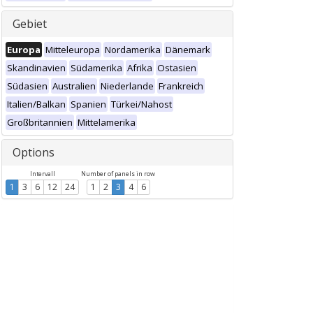
Gebiet
Europa
Mitteleuropa
Nordamerika
Dänemark
Skandinavien
Südamerika
Afrika
Ostasien
Südasien
Australien
Niederlande
Frankreich
Italien/Balkan
Spanien
Türkei/Nahost
Großbritannien
Mittelamerika
Options
Intervall
Number of panels in row
1
3
6
12
24
1
2
3
4
6