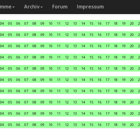
amme
Archiv
Forum
Impressum
04
05
06
07
08
09
10
11
12
13
14
15
16
17
18
19
20
2
04
05
06
07
08
09
10
11
12
13
14
15
16
17
18
19
20
2
04
05
06
07
08
09
10
11
12
13
14
15
16
17
18
19
20
2
04
05
06
07
08
09
10
11
12
13
14
15
16
17
18
19
20
2
04
05
06
07
08
09
10
11
12
13
14
15
16
17
18
19
20
2
04
05
06
07
08
09
10
11
12
13
14
15
16
17
18
19
20
2
04
05
06
07
08
09
10
11
12
13
14
15
16
17
18
19
20
2
04
05
06
07
08
09
10
11
12
13
14
15
16
17
18
19
20
2
04
05
06
07
08
09
10
11
12
13
14
15
16
17
18
19
20
2
04
05
06
07
08
09
10
11
12
13
14
15
16
17
18
19
20
2