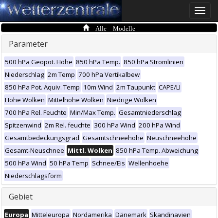
Toggle
naviga
Alle Modelle
Parameter
500 hPa Geopot. Höhe
850 hPa Temp.
850 hPa Stromlinien
Niederschlag
2m Temp
700 hPa Vertikalbew
850 hPa Pot. Äquiv. Temp
10m Wind
2m Taupunkt
CAPE/LI
Hohe Wolken
Mittelhohe Wolken
Niedrige Wolken
700 hPa Rel. Feuchte
Min/Max Temp.
Gesamtniederschlag
Spitzenwind
2m Rel. feuchte
300 hPa Wind
200 hPa Wind
Gesamtbedeckungsgrad
Gesamtschneehöhe
Neuschneehöhe
Gesamt-Neuschnee
Mittl. Wolken
850 hPa Temp. Abweichung
500 hPa Wind
50 hPa Temp
Schnee/Eis
Wellenhoehe
Niederschlagsform
Gebiet
Europa
Mitteleuropa
Nordamerika
Dänemark
Skandinavien