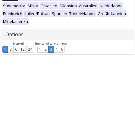
Südamerika
Afrika
Ostasien
Südasien
Australien
Niederlande
Frankreich
Italien/Balkan
Spanien
Türkei/Nahost
Großbritannien
Mittelamerika
Options
Intervall
Number of panels in row
1
3
6
12
24
1
2
3
4
6