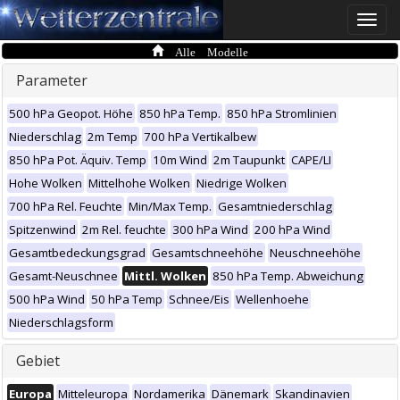
Toggle
naviga
Alle Modelle
Parameter
500 hPa Geopot. Höhe
850 hPa Temp.
850 hPa Stromlinien
Niederschlag
2m Temp
700 hPa Vertikalbew
850 hPa Pot. Äquiv. Temp
10m Wind
2m Taupunkt
CAPE/LI
Hohe Wolken
Mittelhohe Wolken
Niedrige Wolken
700 hPa Rel. Feuchte
Min/Max Temp.
Gesamtniederschlag
Spitzenwind
2m Rel. feuchte
300 hPa Wind
200 hPa Wind
Gesamtbedeckungsgrad
Gesamtschneehöhe
Neuschneehöhe
Gesamt-Neuschnee
Mittl. Wolken
850 hPa Temp. Abweichung
500 hPa Wind
50 hPa Temp
Schnee/Eis
Wellenhoehe
Niederschlagsform
Gebiet
Europa
Mitteleuropa
Nordamerika
Dänemark
Skandinavien