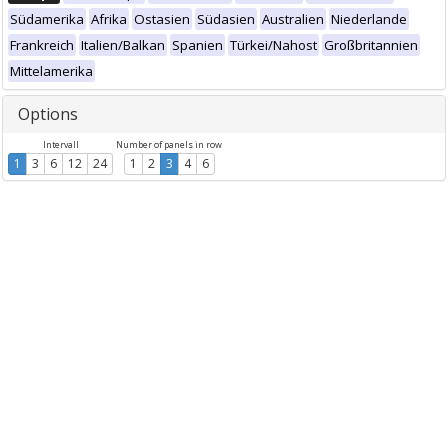
Südamerika
Afrika
Ostasien
Südasien
Australien
Niederlande
Frankreich
Italien/Balkan
Spanien
Türkei/Nahost
Großbritannien
Mittelamerika
Options
Intervall
Number of panels in row
1
3
6
12
24
1
2
3
4
6