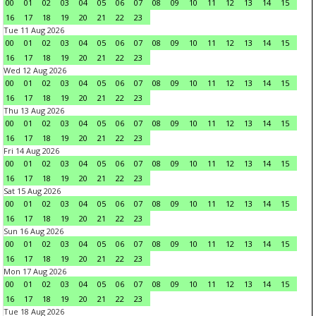
00
01
02
03
04
05
06
07
08
09
10
11
12
13
14
15
16
17
18
19
20
21
22
23
Tue 11 Aug 2026
00
01
02
03
04
05
06
07
08
09
10
11
12
13
14
15
16
17
18
19
20
21
22
23
Wed 12 Aug 2026
00
01
02
03
04
05
06
07
08
09
10
11
12
13
14
15
16
17
18
19
20
21
22
23
Thu 13 Aug 2026
00
01
02
03
04
05
06
07
08
09
10
11
12
13
14
15
16
17
18
19
20
21
22
23
Fri 14 Aug 2026
00
01
02
03
04
05
06
07
08
09
10
11
12
13
14
15
16
17
18
19
20
21
22
23
Sat 15 Aug 2026
00
01
02
03
04
05
06
07
08
09
10
11
12
13
14
15
16
17
18
19
20
21
22
23
Sun 16 Aug 2026
00
01
02
03
04
05
06
07
08
09
10
11
12
13
14
15
16
17
18
19
20
21
22
23
Mon 17 Aug 2026
00
01
02
03
04
05
06
07
08
09
10
11
12
13
14
15
16
17
18
19
20
21
22
23
Tue 18 Aug 2026