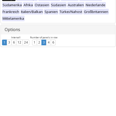
Südamerika
Afrika
Ostasien
Südasien
Australien
Niederlande
Frankreich
Italien/Balkan
Spanien
Türkei/Nahost
Großbritannien
Mittelamerika
Options
Intervall
Number of panels in row
1
3
6
12
24
1
2
3
4
6