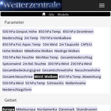
Toggle
naviga
Alle Modelle
Parameter
500 hPa Geopot. Höhe
850 hPa Temp.
850 hPa Stromlinien
Niederschlag
2m Temp
700 hPa Vertikalbew
850 hPa Pot. Äquiv. Temp
10m Wind
2m Taupunkt
CAPE/LI
Hohe Wolken
Mittelhohe Wolken
Niedrige Wolken
700 hPa Rel. Feuchte
Min/Max Temp.
Gesamtniederschlag
Spitzenwind
2m Rel. feuchte
300 hPa Wind
200 hPa Wind
Gesamtbedeckungsgrad
Gesamtschneehöhe
Neuschneehöhe
Gesamt-Neuschnee
Mittl. Wolken
850 hPa Temp. Abweichung
500 hPa Wind
50 hPa Temp
Schnee/Eis
Wellenhoehe
Niederschlagsform
Gebiet
Europa
Mitteleuropa
Nordamerika
Dänemark
Skandinavien