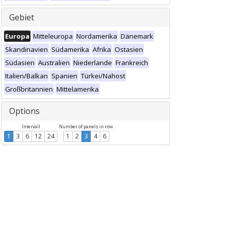
Gebiet
Europa
Mitteleuropa
Nordamerika
Dänemark
Skandinavien
Südamerika
Afrika
Ostasien
Südasien
Australien
Niederlande
Frankreich
Italien/Balkan
Spanien
Türkei/Nahost
Großbritannien
Mittelamerika
Options
Intervall
Number of panels in row
1
3
6
12
24
1
2
3
4
6