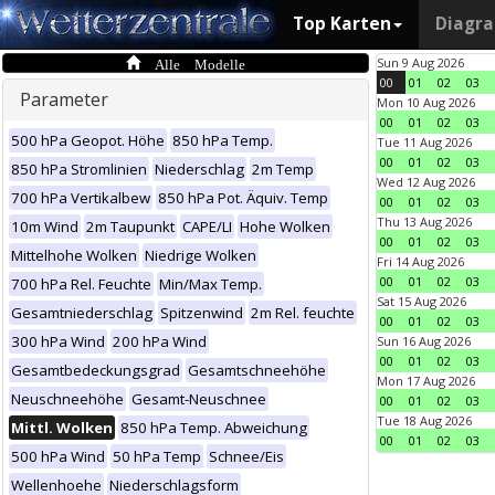
Top Karten
Diagr
Alle Modelle
Sun 9 Aug 2026
00
01
02
03
Parameter
Mon 10 Aug 2026
00
01
02
03
500 hPa Geopot. Höhe
850 hPa Temp.
Tue 11 Aug 2026
00
01
02
03
850 hPa Stromlinien
Niederschlag
2m Temp
Wed 12 Aug 2026
700 hPa Vertikalbew
850 hPa Pot. Äquiv. Temp
00
01
02
03
Thu 13 Aug 2026
10m Wind
2m Taupunkt
CAPE/LI
Hohe Wolken
00
01
02
03
Mittelhohe Wolken
Niedrige Wolken
Fri 14 Aug 2026
00
01
02
03
700 hPa Rel. Feuchte
Min/Max Temp.
Sat 15 Aug 2026
Gesamtniederschlag
Spitzenwind
2m Rel. feuchte
00
01
02
03
300 hPa Wind
200 hPa Wind
Sun 16 Aug 2026
00
01
02
03
Gesamtbedeckungsgrad
Gesamtschneehöhe
Mon 17 Aug 2026
Neuschneehöhe
Gesamt-Neuschnee
00
01
02
03
Tue 18 Aug 2026
Mittl. Wolken
850 hPa Temp. Abweichung
00
01
02
03
500 hPa Wind
50 hPa Temp
Schnee/Eis
Wellenhoehe
Niederschlagsform