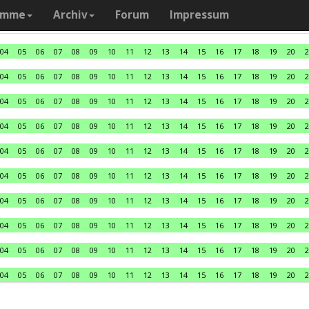
amme
Archiv
Forum
Impressum
04
05
06
07
08
09
10
11
12
13
14
15
16
17
18
19
20
2
04
05
06
07
08
09
10
11
12
13
14
15
16
17
18
19
20
2
04
05
06
07
08
09
10
11
12
13
14
15
16
17
18
19
20
2
04
05
06
07
08
09
10
11
12
13
14
15
16
17
18
19
20
2
04
05
06
07
08
09
10
11
12
13
14
15
16
17
18
19
20
2
04
05
06
07
08
09
10
11
12
13
14
15
16
17
18
19
20
2
04
05
06
07
08
09
10
11
12
13
14
15
16
17
18
19
20
2
04
05
06
07
08
09
10
11
12
13
14
15
16
17
18
19
20
2
04
05
06
07
08
09
10
11
12
13
14
15
16
17
18
19
20
2
04
05
06
07
08
09
10
11
12
13
14
15
16
17
18
19
20
2