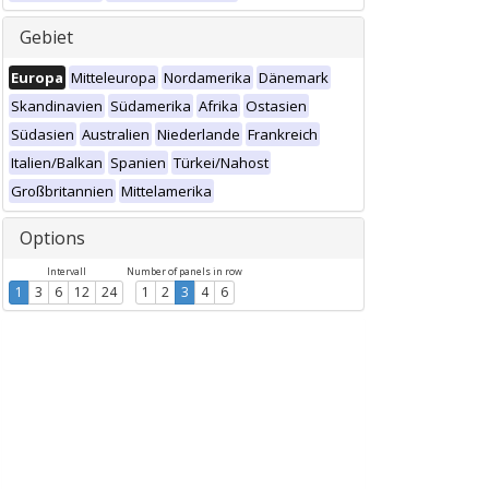
Gebiet
Europa
Mitteleuropa
Nordamerika
Dänemark
Skandinavien
Südamerika
Afrika
Ostasien
Südasien
Australien
Niederlande
Frankreich
Italien/Balkan
Spanien
Türkei/Nahost
Großbritannien
Mittelamerika
Options
Intervall
Number of panels in row
1
3
6
12
24
1
2
3
4
6