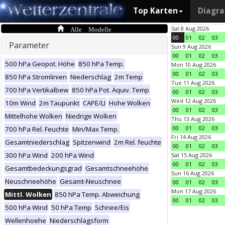
Top Karten
Diagr
Alle Modelle
Sat 8 Aug 2026
00
01
02
03
Parameter
Sun 9 Aug 2026
00
01
02
03
500 hPa Geopot. Höhe
850 hPa Temp.
Mon 10 Aug 2026
00
01
02
03
850 hPa Stromlinien
Niederschlag
2m Temp
Tue 11 Aug 2026
700 hPa Vertikalbew
850 hPa Pot. Äquiv. Temp
00
01
02
03
Wed 12 Aug 2026
10m Wind
2m Taupunkt
CAPE/LI
Hohe Wolken
00
01
02
03
Mittelhohe Wolken
Niedrige Wolken
Thu 13 Aug 2026
00
01
02
03
700 hPa Rel. Feuchte
Min/Max Temp.
Fri 14 Aug 2026
Gesamtniederschlag
Spitzenwind
2m Rel. feuchte
00
01
02
03
300 hPa Wind
200 hPa Wind
Sat 15 Aug 2026
00
01
02
03
Gesamtbedeckungsgrad
Gesamtschneehöhe
Sun 16 Aug 2026
Neuschneehöhe
Gesamt-Neuschnee
00
01
02
03
Mon 17 Aug 2026
Mittl. Wolken
850 hPa Temp. Abweichung
00
01
02
03
500 hPa Wind
50 hPa Temp
Schnee/Eis
Wellenhoehe
Niederschlagsform