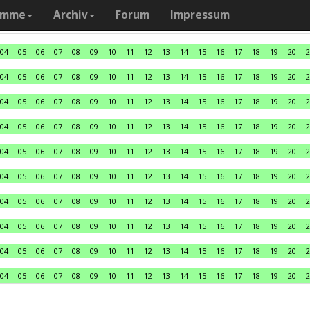
amme
Archiv
Forum
Impressum
04
05
06
07
08
09
10
11
12
13
14
15
16
17
18
19
20
2
04
05
06
07
08
09
10
11
12
13
14
15
16
17
18
19
20
2
04
05
06
07
08
09
10
11
12
13
14
15
16
17
18
19
20
2
04
05
06
07
08
09
10
11
12
13
14
15
16
17
18
19
20
2
04
05
06
07
08
09
10
11
12
13
14
15
16
17
18
19
20
2
04
05
06
07
08
09
10
11
12
13
14
15
16
17
18
19
20
2
04
05
06
07
08
09
10
11
12
13
14
15
16
17
18
19
20
2
04
05
06
07
08
09
10
11
12
13
14
15
16
17
18
19
20
2
04
05
06
07
08
09
10
11
12
13
14
15
16
17
18
19
20
2
04
05
06
07
08
09
10
11
12
13
14
15
16
17
18
19
20
2