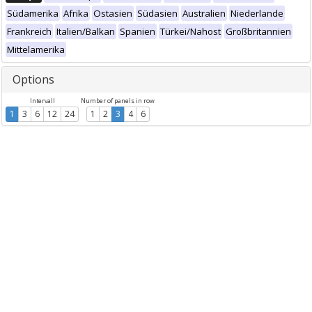
Südamerika
Afrika
Ostasien
Südasien
Australien
Niederlande
Frankreich
Italien/Balkan
Spanien
Türkei/Nahost
Großbritannien
Mittelamerika
Options
Intervall
Number of panels in row
1
3
6
12
24
1
2
3
4
6