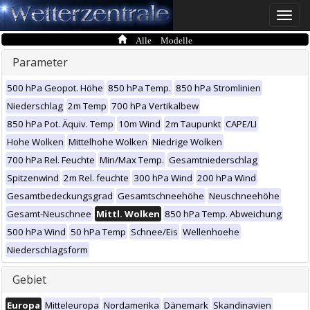
Toggle
naviga
Alle Modelle
Parameter
500 hPa Geopot. Höhe
850 hPa Temp.
850 hPa Stromlinien
Niederschlag
2m Temp
700 hPa Vertikalbew
850 hPa Pot. Äquiv. Temp
10m Wind
2m Taupunkt
CAPE/LI
Hohe Wolken
Mittelhohe Wolken
Niedrige Wolken
700 hPa Rel. Feuchte
Min/Max Temp.
Gesamtniederschlag
Spitzenwind
2m Rel. feuchte
300 hPa Wind
200 hPa Wind
Gesamtbedeckungsgrad
Gesamtschneehöhe
Neuschneehöhe
Gesamt-Neuschnee
Mittl. Wolken
850 hPa Temp. Abweichung
500 hPa Wind
50 hPa Temp
Schnee/Eis
Wellenhoehe
Niederschlagsform
Gebiet
Europa
Mitteleuropa
Nordamerika
Dänemark
Skandinavien