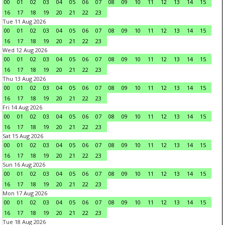
00
01
02
03
04
05
06
07
08
09
10
11
12
13
14
15
16
17
18
19
20
21
22
23
Tue 11 Aug 2026
00
01
02
03
04
05
06
07
08
09
10
11
12
13
14
15
16
17
18
19
20
21
22
23
Wed 12 Aug 2026
00
01
02
03
04
05
06
07
08
09
10
11
12
13
14
15
16
17
18
19
20
21
22
23
Thu 13 Aug 2026
00
01
02
03
04
05
06
07
08
09
10
11
12
13
14
15
16
17
18
19
20
21
22
23
Fri 14 Aug 2026
00
01
02
03
04
05
06
07
08
09
10
11
12
13
14
15
16
17
18
19
20
21
22
23
Sat 15 Aug 2026
00
01
02
03
04
05
06
07
08
09
10
11
12
13
14
15
16
17
18
19
20
21
22
23
Sun 16 Aug 2026
00
01
02
03
04
05
06
07
08
09
10
11
12
13
14
15
16
17
18
19
20
21
22
23
Mon 17 Aug 2026
00
01
02
03
04
05
06
07
08
09
10
11
12
13
14
15
16
17
18
19
20
21
22
23
Tue 18 Aug 2026