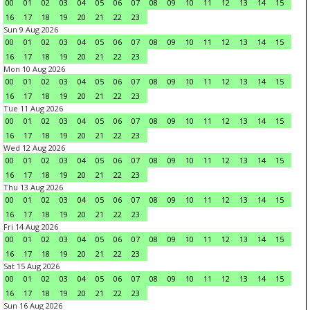
00
01
02
03
04
05
06
07
08
09
10
11
12
13
14
15
16
17
18
19
20
21
22
23
Sun 9 Aug 2026
00
01
02
03
04
05
06
07
08
09
10
11
12
13
14
15
16
17
18
19
20
21
22
23
Mon 10 Aug 2026
00
01
02
03
04
05
06
07
08
09
10
11
12
13
14
15
16
17
18
19
20
21
22
23
Tue 11 Aug 2026
00
01
02
03
04
05
06
07
08
09
10
11
12
13
14
15
16
17
18
19
20
21
22
23
Wed 12 Aug 2026
00
01
02
03
04
05
06
07
08
09
10
11
12
13
14
15
16
17
18
19
20
21
22
23
Thu 13 Aug 2026
00
01
02
03
04
05
06
07
08
09
10
11
12
13
14
15
16
17
18
19
20
21
22
23
Fri 14 Aug 2026
00
01
02
03
04
05
06
07
08
09
10
11
12
13
14
15
16
17
18
19
20
21
22
23
Sat 15 Aug 2026
00
01
02
03
04
05
06
07
08
09
10
11
12
13
14
15
16
17
18
19
20
21
22
23
Sun 16 Aug 2026