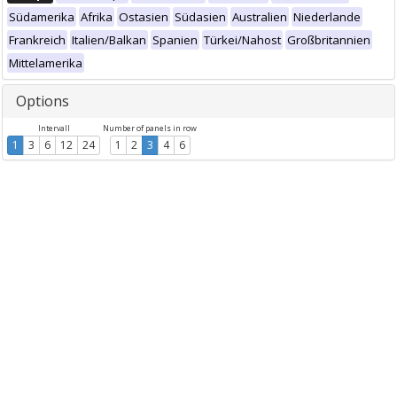
Südamerika
Afrika
Ostasien
Südasien
Australien
Niederlande
Frankreich
Italien/Balkan
Spanien
Türkei/Nahost
Großbritannien
Mittelamerika
Options
Intervall
Number of panels in row
1
3
6
12
24
1
2
3
4
6