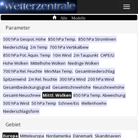
Toggle
naviga
Alle Modelle
Parameter
500 hPa Geopot. Höhe
850 hPa Temp.
850 hPa Stromlinien
Niederschlag
2m Temp
700 hPa Vertikalbew
850 hPa Pot. Äquiv. Temp
10m Wind
2m Taupunkt
CAPE/LI
Hohe Wolken
Mittelhohe Wolken
Niedrige Wolken
700 hPa Rel. Feuchte
Min/Max Temp.
Gesamtniederschlag
Spitzenwind
2m Rel. feuchte
300 hPa Wind
200 hPa Wind
Gesamtbedeckungsgrad
Gesamtschneehöhe
Neuschneehöhe
Gesamt-Neuschnee
Mittl. Wolken
850 hPa Temp. Abweichung
500 hPa Wind
50 hPa Temp
Schnee/Eis
Wellenhoehe
Niederschlagsform
Gebiet
Europa
Mitteleuropa
Nordamerika
Dänemark
Skandinavien