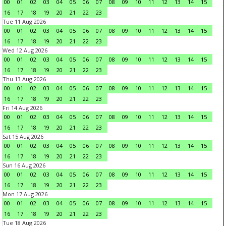
00
01
02
03
04
05
06
07
08
09
10
11
12
13
14
15
16
17
18
19
20
21
22
23
Tue 11 Aug 2026
00
01
02
03
04
05
06
07
08
09
10
11
12
13
14
15
16
17
18
19
20
21
22
23
Wed 12 Aug 2026
00
01
02
03
04
05
06
07
08
09
10
11
12
13
14
15
16
17
18
19
20
21
22
23
Thu 13 Aug 2026
00
01
02
03
04
05
06
07
08
09
10
11
12
13
14
15
16
17
18
19
20
21
22
23
Fri 14 Aug 2026
00
01
02
03
04
05
06
07
08
09
10
11
12
13
14
15
16
17
18
19
20
21
22
23
Sat 15 Aug 2026
00
01
02
03
04
05
06
07
08
09
10
11
12
13
14
15
16
17
18
19
20
21
22
23
Sun 16 Aug 2026
00
01
02
03
04
05
06
07
08
09
10
11
12
13
14
15
16
17
18
19
20
21
22
23
Mon 17 Aug 2026
00
01
02
03
04
05
06
07
08
09
10
11
12
13
14
15
16
17
18
19
20
21
22
23
Tue 18 Aug 2026