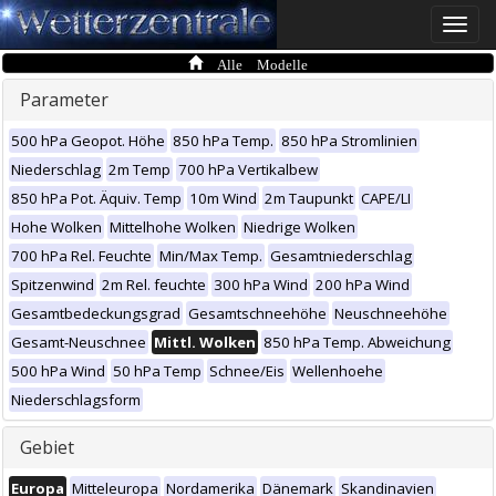
Toggle
naviga
Alle Modelle
Parameter
500 hPa Geopot. Höhe
850 hPa Temp.
850 hPa Stromlinien
Niederschlag
2m Temp
700 hPa Vertikalbew
850 hPa Pot. Äquiv. Temp
10m Wind
2m Taupunkt
CAPE/LI
Hohe Wolken
Mittelhohe Wolken
Niedrige Wolken
700 hPa Rel. Feuchte
Min/Max Temp.
Gesamtniederschlag
Spitzenwind
2m Rel. feuchte
300 hPa Wind
200 hPa Wind
Gesamtbedeckungsgrad
Gesamtschneehöhe
Neuschneehöhe
Gesamt-Neuschnee
Mittl. Wolken
850 hPa Temp. Abweichung
500 hPa Wind
50 hPa Temp
Schnee/Eis
Wellenhoehe
Niederschlagsform
Gebiet
Europa
Mitteleuropa
Nordamerika
Dänemark
Skandinavien