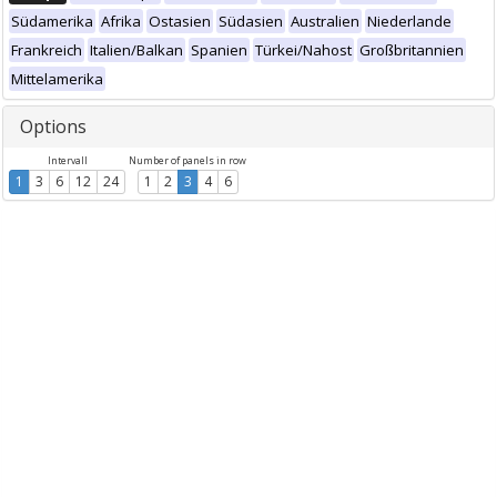
Südamerika
Afrika
Ostasien
Südasien
Australien
Niederlande
Frankreich
Italien/Balkan
Spanien
Türkei/Nahost
Großbritannien
Mittelamerika
Options
Intervall
Number of panels in row
1
3
6
12
24
1
2
3
4
6