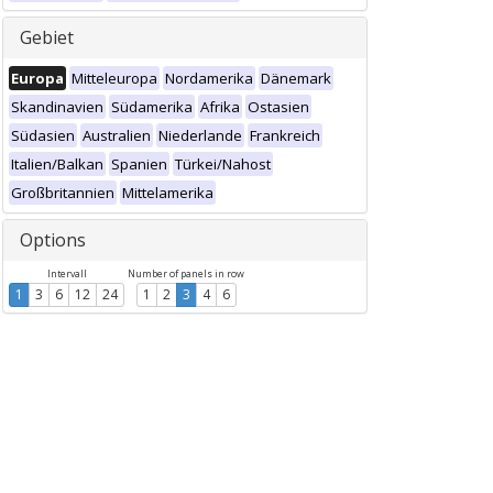
Gebiet
Europa
Mitteleuropa
Nordamerika
Dänemark
Skandinavien
Südamerika
Afrika
Ostasien
Südasien
Australien
Niederlande
Frankreich
Italien/Balkan
Spanien
Türkei/Nahost
Großbritannien
Mittelamerika
Options
Intervall
Number of panels in row
1
3
6
12
24
1
2
3
4
6