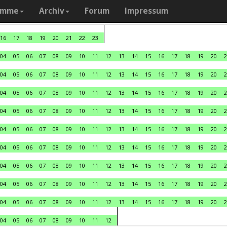
amme
Archiv
Forum
Impressum
16
17
18
19
20
21
22
23
04
05
06
07
08
09
10
11
12
13
14
15
16
17
18
19
20
2
04
05
06
07
08
09
10
11
12
13
14
15
16
17
18
19
20
2
04
05
06
07
08
09
10
11
12
13
14
15
16
17
18
19
20
2
04
05
06
07
08
09
10
11
12
13
14
15
16
17
18
19
20
2
04
05
06
07
08
09
10
11
12
13
14
15
16
17
18
19
20
2
04
05
06
07
08
09
10
11
12
13
14
15
16
17
18
19
20
2
04
05
06
07
08
09
10
11
12
13
14
15
16
17
18
19
20
2
04
05
06
07
08
09
10
11
12
13
14
15
16
17
18
19
20
2
04
05
06
07
08
09
10
11
12
13
14
15
16
17
18
19
20
2
04
05
06
07
08
09
10
11
12