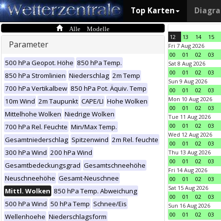
Top Karten
Diagr
Alle Modelle
12
13
14
15
Parameter
Fri 7 Aug 2026
00
01
02
03
500 hPa Geopot. Höhe
850 hPa Temp.
Sat 8 Aug 2026
00
01
02
03
850 hPa Stromlinien
Niederschlag
2m Temp
Sun 9 Aug 2026
700 hPa Vertikalbew
850 hPa Pot. Äquiv. Temp
00
01
02
03
Mon 10 Aug 2026
10m Wind
2m Taupunkt
CAPE/LI
Hohe Wolken
00
01
02
03
Mittelhohe Wolken
Niedrige Wolken
Tue 11 Aug 2026
00
01
02
03
700 hPa Rel. Feuchte
Min/Max Temp.
Wed 12 Aug 2026
Gesamtniederschlag
Spitzenwind
2m Rel. feuchte
00
01
02
03
300 hPa Wind
200 hPa Wind
Thu 13 Aug 2026
00
01
02
03
Gesamtbedeckungsgrad
Gesamtschneehöhe
Fri 14 Aug 2026
Neuschneehöhe
Gesamt-Neuschnee
00
01
02
03
Sat 15 Aug 2026
Mittl. Wolken
850 hPa Temp. Abweichung
00
01
02
03
500 hPa Wind
50 hPa Temp
Schnee/Eis
Sun 16 Aug 2026
00
01
02
03
Wellenhoehe
Niederschlagsform