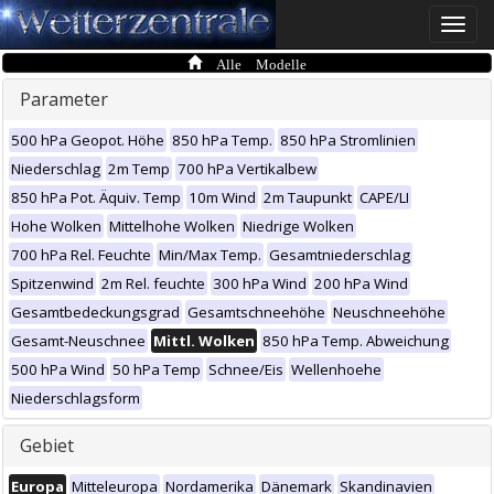
Toggle
naviga
Alle Modelle
Parameter
500 hPa Geopot. Höhe
850 hPa Temp.
850 hPa Stromlinien
Niederschlag
2m Temp
700 hPa Vertikalbew
850 hPa Pot. Äquiv. Temp
10m Wind
2m Taupunkt
CAPE/LI
Hohe Wolken
Mittelhohe Wolken
Niedrige Wolken
700 hPa Rel. Feuchte
Min/Max Temp.
Gesamtniederschlag
Spitzenwind
2m Rel. feuchte
300 hPa Wind
200 hPa Wind
Gesamtbedeckungsgrad
Gesamtschneehöhe
Neuschneehöhe
Gesamt-Neuschnee
Mittl. Wolken
850 hPa Temp. Abweichung
500 hPa Wind
50 hPa Temp
Schnee/Eis
Wellenhoehe
Niederschlagsform
Gebiet
Europa
Mitteleuropa
Nordamerika
Dänemark
Skandinavien