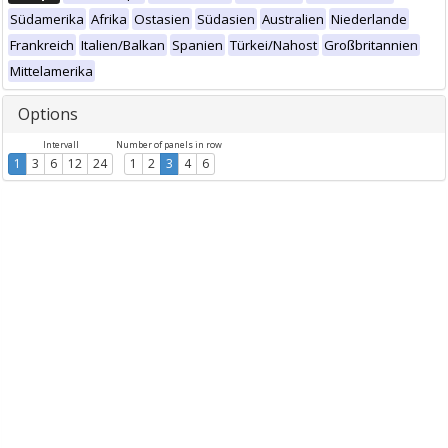
Südamerika
Afrika
Ostasien
Südasien
Australien
Niederlande
Frankreich
Italien/Balkan
Spanien
Türkei/Nahost
Großbritannien
Mittelamerika
Options
Intervall
Number of panels in row
1
3
6
12
24
1
2
3
4
6