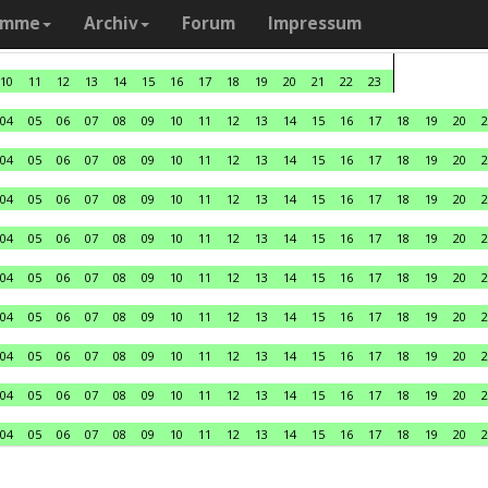
amme
Archiv
Forum
Impressum
10
11
12
13
14
15
16
17
18
19
20
21
22
23
04
05
06
07
08
09
10
11
12
13
14
15
16
17
18
19
20
2
04
05
06
07
08
09
10
11
12
13
14
15
16
17
18
19
20
2
04
05
06
07
08
09
10
11
12
13
14
15
16
17
18
19
20
2
04
05
06
07
08
09
10
11
12
13
14
15
16
17
18
19
20
2
04
05
06
07
08
09
10
11
12
13
14
15
16
17
18
19
20
2
04
05
06
07
08
09
10
11
12
13
14
15
16
17
18
19
20
2
04
05
06
07
08
09
10
11
12
13
14
15
16
17
18
19
20
2
04
05
06
07
08
09
10
11
12
13
14
15
16
17
18
19
20
2
04
05
06
07
08
09
10
11
12
13
14
15
16
17
18
19
20
2