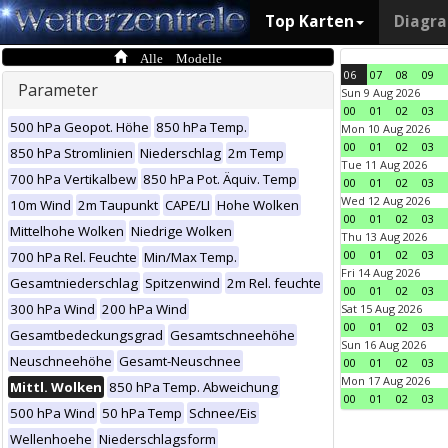
Top Karten
Diagr
Alle Modelle
06
07
08
09
Parameter
Sun 9 Aug 2026
00
01
02
03
500 hPa Geopot. Höhe
850 hPa Temp.
Mon 10 Aug 2026
00
01
02
03
850 hPa Stromlinien
Niederschlag
2m Temp
Tue 11 Aug 2026
700 hPa Vertikalbew
850 hPa Pot. Äquiv. Temp
00
01
02
03
Wed 12 Aug 2026
10m Wind
2m Taupunkt
CAPE/LI
Hohe Wolken
00
01
02
03
Mittelhohe Wolken
Niedrige Wolken
Thu 13 Aug 2026
00
01
02
03
700 hPa Rel. Feuchte
Min/Max Temp.
Fri 14 Aug 2026
Gesamtniederschlag
Spitzenwind
2m Rel. feuchte
00
01
02
03
300 hPa Wind
200 hPa Wind
Sat 15 Aug 2026
00
01
02
03
Gesamtbedeckungsgrad
Gesamtschneehöhe
Sun 16 Aug 2026
Neuschneehöhe
Gesamt-Neuschnee
00
01
02
03
Mon 17 Aug 2026
Mittl. Wolken
850 hPa Temp. Abweichung
00
01
02
03
500 hPa Wind
50 hPa Temp
Schnee/Eis
Wellenhoehe
Niederschlagsform