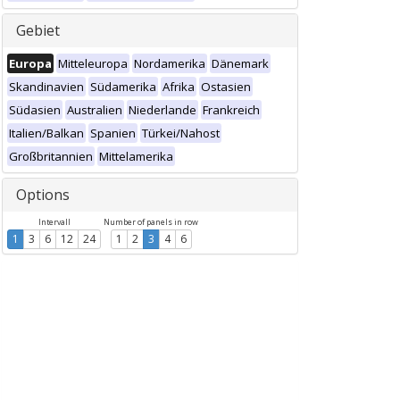
Gebiet
Europa
Mitteleuropa
Nordamerika
Dänemark
Skandinavien
Südamerika
Afrika
Ostasien
Südasien
Australien
Niederlande
Frankreich
Italien/Balkan
Spanien
Türkei/Nahost
Großbritannien
Mittelamerika
Options
Intervall
Number of panels in row
1
3
6
12
24
1
2
3
4
6