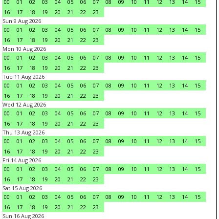
00
01
02
03
04
05
06
07
08
09
10
11
12
13
14
15
16
17
18
19
20
21
22
23
Sun 9 Aug 2026
00
01
02
03
04
05
06
07
08
09
10
11
12
13
14
15
16
17
18
19
20
21
22
23
Mon 10 Aug 2026
00
01
02
03
04
05
06
07
08
09
10
11
12
13
14
15
16
17
18
19
20
21
22
23
Tue 11 Aug 2026
00
01
02
03
04
05
06
07
08
09
10
11
12
13
14
15
16
17
18
19
20
21
22
23
Wed 12 Aug 2026
00
01
02
03
04
05
06
07
08
09
10
11
12
13
14
15
16
17
18
19
20
21
22
23
Thu 13 Aug 2026
00
01
02
03
04
05
06
07
08
09
10
11
12
13
14
15
16
17
18
19
20
21
22
23
Fri 14 Aug 2026
00
01
02
03
04
05
06
07
08
09
10
11
12
13
14
15
16
17
18
19
20
21
22
23
Sat 15 Aug 2026
00
01
02
03
04
05
06
07
08
09
10
11
12
13
14
15
16
17
18
19
20
21
22
23
Sun 16 Aug 2026