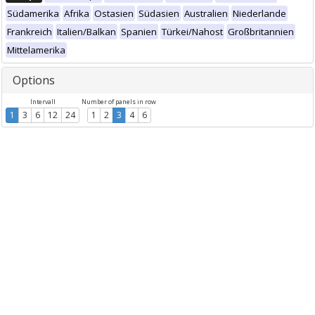
Südamerika
Afrika
Ostasien
Südasien
Australien
Niederlande
Frankreich
Italien/Balkan
Spanien
Türkei/Nahost
Großbritannien
Mittelamerika
Options
Intervall
Number of panels in row
1
3
6
12
24
1
2
3
4
6