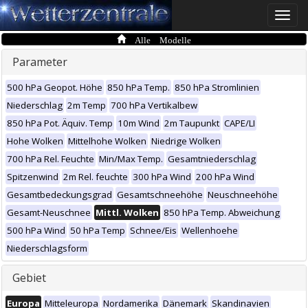
Toggle
naviga
Alle Modelle
Parameter
500 hPa Geopot. Höhe
850 hPa Temp.
850 hPa Stromlinien
Niederschlag
2m Temp
700 hPa Vertikalbew
850 hPa Pot. Äquiv. Temp
10m Wind
2m Taupunkt
CAPE/LI
Hohe Wolken
Mittelhohe Wolken
Niedrige Wolken
700 hPa Rel. Feuchte
Min/Max Temp.
Gesamtniederschlag
Spitzenwind
2m Rel. feuchte
300 hPa Wind
200 hPa Wind
Gesamtbedeckungsgrad
Gesamtschneehöhe
Neuschneehöhe
Gesamt-Neuschnee
Mittl. Wolken
850 hPa Temp. Abweichung
500 hPa Wind
50 hPa Temp
Schnee/Eis
Wellenhoehe
Niederschlagsform
Gebiet
Europa
Mitteleuropa
Nordamerika
Dänemark
Skandinavien