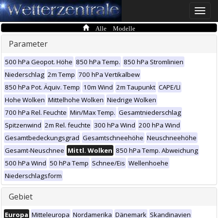
Toggle
naviga
Alle Modelle
Parameter
500 hPa Geopot. Höhe
850 hPa Temp.
850 hPa Stromlinien
Niederschlag
2m Temp
700 hPa Vertikalbew
850 hPa Pot. Äquiv. Temp
10m Wind
2m Taupunkt
CAPE/LI
Hohe Wolken
Mittelhohe Wolken
Niedrige Wolken
700 hPa Rel. Feuchte
Min/Max Temp.
Gesamtniederschlag
Spitzenwind
2m Rel. feuchte
300 hPa Wind
200 hPa Wind
Gesamtbedeckungsgrad
Gesamtschneehöhe
Neuschneehöhe
Gesamt-Neuschnee
Mittl. Wolken
850 hPa Temp. Abweichung
500 hPa Wind
50 hPa Temp
Schnee/Eis
Wellenhoehe
Niederschlagsform
Gebiet
Europa
Mitteleuropa
Nordamerika
Dänemark
Skandinavien