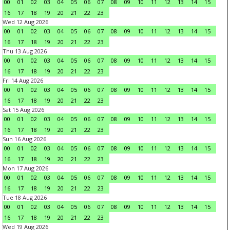
00
01
02
03
04
05
06
07
08
09
10
11
12
13
14
15
16
17
18
19
20
21
22
23
Wed 12 Aug 2026
00
01
02
03
04
05
06
07
08
09
10
11
12
13
14
15
16
17
18
19
20
21
22
23
Thu 13 Aug 2026
00
01
02
03
04
05
06
07
08
09
10
11
12
13
14
15
16
17
18
19
20
21
22
23
Fri 14 Aug 2026
00
01
02
03
04
05
06
07
08
09
10
11
12
13
14
15
16
17
18
19
20
21
22
23
Sat 15 Aug 2026
00
01
02
03
04
05
06
07
08
09
10
11
12
13
14
15
16
17
18
19
20
21
22
23
Sun 16 Aug 2026
00
01
02
03
04
05
06
07
08
09
10
11
12
13
14
15
16
17
18
19
20
21
22
23
Mon 17 Aug 2026
00
01
02
03
04
05
06
07
08
09
10
11
12
13
14
15
16
17
18
19
20
21
22
23
Tue 18 Aug 2026
00
01
02
03
04
05
06
07
08
09
10
11
12
13
14
15
16
17
18
19
20
21
22
23
Wed 19 Aug 2026