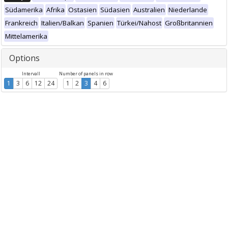
Südamerika
Afrika
Ostasien
Südasien
Australien
Niederlande
Frankreich
Italien/Balkan
Spanien
Türkei/Nahost
Großbritannien
Mittelamerika
Options
Intervall
Number of panels in row
1
3
6
12
24
1
2
3
4
6