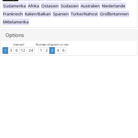
Südamerika
Afrika
Ostasien
Südasien
Australien
Niederlande
Frankreich
Italien/Balkan
Spanien
Türkei/Nahost
Großbritannien
Mittelamerika
Options
Intervall
Number of panels in row
1
3
6
12
24
1
2
3
4
6