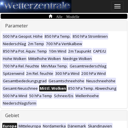
Toggle
naviga
Alle Modelle
Parameter
500 hPa Geopot. Höhe
850 hPa Temp.
850 hPa Stromlinien
Niederschlag
2m Temp
700 hPa Vertikalbew
850 hPa Pot. Äquiv. Temp
10m Wind
2m Taupunkt
CAPE/LI
Hohe Wolken
Mittelhohe Wolken
Niedrige Wolken
700 hPa Rel. Feuchte
Min/Max Temp.
Gesamtniederschlag
Spitzenwind
2m Rel. feuchte
300 hPa Wind
200 hPa Wind
Gesamtbedeckungsgrad
Gesamtschneehöhe
Neuschneehöhe
Gesamt-Neuschnee
Mittl. Wolken
850 hPa Temp. Abweichung
500 hPa Wind
50 hPa Temp
Schnee/Eis
Wellenhoehe
Niederschlagsform
Gebiet
Europa
Mitteleuropa
Nordamerika
Dänemark
Skandinavien