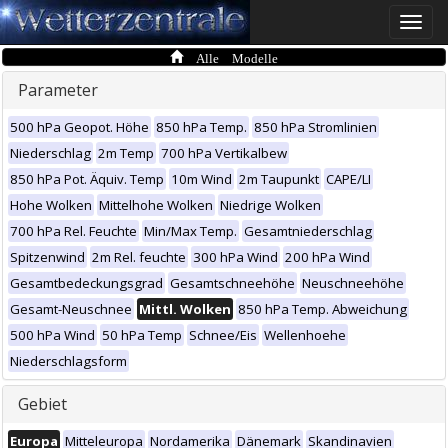
Toggle
naviga
Alle Modelle
Parameter
500 hPa Geopot. Höhe
850 hPa Temp.
850 hPa Stromlinien
Niederschlag
2m Temp
700 hPa Vertikalbew
850 hPa Pot. Äquiv. Temp
10m Wind
2m Taupunkt
CAPE/LI
Hohe Wolken
Mittelhohe Wolken
Niedrige Wolken
700 hPa Rel. Feuchte
Min/Max Temp.
Gesamtniederschlag
Spitzenwind
2m Rel. feuchte
300 hPa Wind
200 hPa Wind
Gesamtbedeckungsgrad
Gesamtschneehöhe
Neuschneehöhe
Gesamt-Neuschnee
Mittl. Wolken
850 hPa Temp. Abweichung
500 hPa Wind
50 hPa Temp
Schnee/Eis
Wellenhoehe
Niederschlagsform
Gebiet
Europa
Mitteleuropa
Nordamerika
Dänemark
Skandinavien