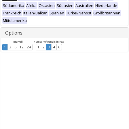
Südamerika
Afrika
Ostasien
Südasien
Australien
Niederlande
Frankreich
Italien/Balkan
Spanien
Türkei/Nahost
Großbritannien
Mittelamerika
Options
Intervall
Number of panels in row
1
3
6
12
24
1
2
3
4
6