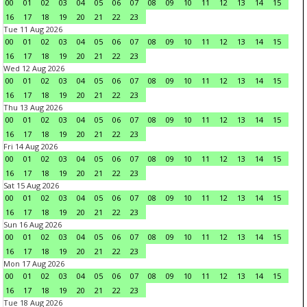
00
01
02
03
04
05
06
07
08
09
10
11
12
13
14
15
16
17
18
19
20
21
22
23
Tue 11 Aug 2026
00
01
02
03
04
05
06
07
08
09
10
11
12
13
14
15
16
17
18
19
20
21
22
23
Wed 12 Aug 2026
00
01
02
03
04
05
06
07
08
09
10
11
12
13
14
15
16
17
18
19
20
21
22
23
Thu 13 Aug 2026
00
01
02
03
04
05
06
07
08
09
10
11
12
13
14
15
16
17
18
19
20
21
22
23
Fri 14 Aug 2026
00
01
02
03
04
05
06
07
08
09
10
11
12
13
14
15
16
17
18
19
20
21
22
23
Sat 15 Aug 2026
00
01
02
03
04
05
06
07
08
09
10
11
12
13
14
15
16
17
18
19
20
21
22
23
Sun 16 Aug 2026
00
01
02
03
04
05
06
07
08
09
10
11
12
13
14
15
16
17
18
19
20
21
22
23
Mon 17 Aug 2026
00
01
02
03
04
05
06
07
08
09
10
11
12
13
14
15
16
17
18
19
20
21
22
23
Tue 18 Aug 2026