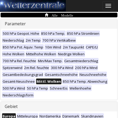
Toggle
naviga
Alle Modelle
Parameter
500 hPa Geopot. Höhe
850 hPa Temp.
850 hPa Stromlinien
Niederschlag
2m Temp
700 hPa Vertikalbew
850 hPa Pot. Äquiv. Temp
10m Wind
2m Taupunkt
CAPE/LI
Hohe Wolken
Mittelhohe Wolken
Niedrige Wolken
700 hPa Rel. Feuchte
Min/Max Temp.
Gesamtniederschlag
Spitzenwind
2m Rel. feuchte
300 hPa Wind
200 hPa Wind
Gesamtbedeckungsgrad
Gesamtschneehöhe
Neuschneehöhe
Gesamt-Neuschnee
Mittl. Wolken
850 hPa Temp. Abweichung
500 hPa Wind
50 hPa Temp
Schnee/Eis
Wellenhoehe
Niederschlagsform
Gebiet
Europa
Mitteleuropa
Nordamerika
Dänemark
Skandinavien