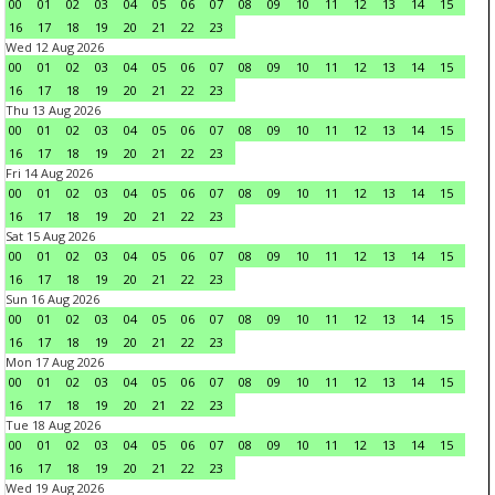
00
01
02
03
04
05
06
07
08
09
10
11
12
13
14
15
16
17
18
19
20
21
22
23
Wed 12 Aug 2026
00
01
02
03
04
05
06
07
08
09
10
11
12
13
14
15
16
17
18
19
20
21
22
23
Thu 13 Aug 2026
00
01
02
03
04
05
06
07
08
09
10
11
12
13
14
15
16
17
18
19
20
21
22
23
Fri 14 Aug 2026
00
01
02
03
04
05
06
07
08
09
10
11
12
13
14
15
16
17
18
19
20
21
22
23
Sat 15 Aug 2026
00
01
02
03
04
05
06
07
08
09
10
11
12
13
14
15
16
17
18
19
20
21
22
23
Sun 16 Aug 2026
00
01
02
03
04
05
06
07
08
09
10
11
12
13
14
15
16
17
18
19
20
21
22
23
Mon 17 Aug 2026
00
01
02
03
04
05
06
07
08
09
10
11
12
13
14
15
16
17
18
19
20
21
22
23
Tue 18 Aug 2026
00
01
02
03
04
05
06
07
08
09
10
11
12
13
14
15
16
17
18
19
20
21
22
23
Wed 19 Aug 2026