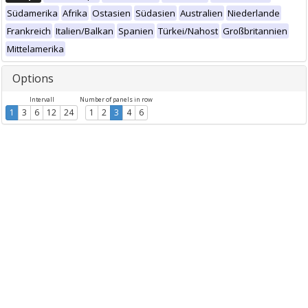
Südamerika
Afrika
Ostasien
Südasien
Australien
Niederlande
Frankreich
Italien/Balkan
Spanien
Türkei/Nahost
Großbritannien
Mittelamerika
Options
Intervall
Number of panels in row
1
3
6
12
24
1
2
3
4
6