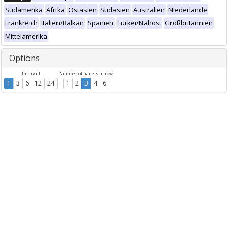
Südamerika
Afrika
Ostasien
Südasien
Australien
Niederlande
Frankreich
Italien/Balkan
Spanien
Türkei/Nahost
Großbritannien
Mittelamerika
Options
Intervall
Number of panels in row
1
3
6
12
24
1
2
3
4
6