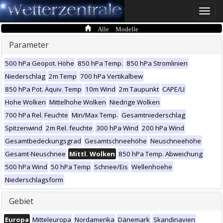
Toggle
naviga
Alle Modelle
Parameter
500 hPa Geopot. Höhe
850 hPa Temp.
850 hPa Stromlinien
Niederschlag
2m Temp
700 hPa Vertikalbew
850 hPa Pot. Äquiv. Temp
10m Wind
2m Taupunkt
CAPE/LI
Hohe Wolken
Mittelhohe Wolken
Niedrige Wolken
700 hPa Rel. Feuchte
Min/Max Temp.
Gesamtniederschlag
Spitzenwind
2m Rel. feuchte
300 hPa Wind
200 hPa Wind
Gesamtbedeckungsgrad
Gesamtschneehöhe
Neuschneehöhe
Gesamt-Neuschnee
Mittl. Wolken
850 hPa Temp. Abweichung
500 hPa Wind
50 hPa Temp
Schnee/Eis
Wellenhoehe
Niederschlagsform
Gebiet
Europa
Mitteleuropa
Nordamerika
Dänemark
Skandinavien