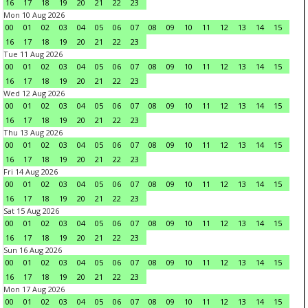
16
17
18
19
20
21
22
23
Mon 10 Aug 2026
00
01
02
03
04
05
06
07
08
09
10
11
12
13
14
15
16
17
18
19
20
21
22
23
Tue 11 Aug 2026
00
01
02
03
04
05
06
07
08
09
10
11
12
13
14
15
16
17
18
19
20
21
22
23
Wed 12 Aug 2026
00
01
02
03
04
05
06
07
08
09
10
11
12
13
14
15
16
17
18
19
20
21
22
23
Thu 13 Aug 2026
00
01
02
03
04
05
06
07
08
09
10
11
12
13
14
15
16
17
18
19
20
21
22
23
Fri 14 Aug 2026
00
01
02
03
04
05
06
07
08
09
10
11
12
13
14
15
16
17
18
19
20
21
22
23
Sat 15 Aug 2026
00
01
02
03
04
05
06
07
08
09
10
11
12
13
14
15
16
17
18
19
20
21
22
23
Sun 16 Aug 2026
00
01
02
03
04
05
06
07
08
09
10
11
12
13
14
15
16
17
18
19
20
21
22
23
Mon 17 Aug 2026
00
01
02
03
04
05
06
07
08
09
10
11
12
13
14
15