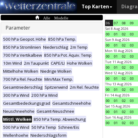
Top Karten
Diagr
Alle Modelle
06
07
08
09
Parameter
Sat 8 Aug 2026
00
01
02
03
500 hPa Geopot. Höhe
850 hPa Temp.
Sun 9 Aug 2026
00
01
02
03
850 hPa Stromlinien
Niederschlag
2m Temp
Mon 10 Aug 2026
700 hPa Vertikalbew
850 hPa Pot. Äquiv. Temp
00
01
02
03
Tue 11 Aug 2026
10m Wind
2m Taupunkt
CAPE/LI
Hohe Wolken
00
01
02
03
Mittelhohe Wolken
Niedrige Wolken
Wed 12 Aug 2026
00
01
02
03
700 hPa Rel. Feuchte
Min/Max Temp.
Thu 13 Aug 2026
Gesamtniederschlag
Spitzenwind
2m Rel. feuchte
00
01
02
03
300 hPa Wind
200 hPa Wind
Fri 14 Aug 2026
00
01
02
03
Gesamtbedeckungsgrad
Gesamtschneehöhe
Sat 15 Aug 2026
Neuschneehöhe
Gesamt-Neuschnee
00
01
02
03
Sun 16 Aug 2026
Mittl. Wolken
850 hPa Temp. Abweichung
00
01
02
03
500 hPa Wind
50 hPa Temp
Schnee/Eis
Wellenhoehe
Niederschlagsform