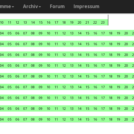
amme
Archiv
Forum
Impressum
10
11
12
13
14
15
16
17
18
19
20
21
22
23
04
05
06
07
08
09
10
11
12
13
14
15
16
17
18
19
20
2
04
05
06
07
08
09
10
11
12
13
14
15
16
17
18
19
20
2
04
05
06
07
08
09
10
11
12
13
14
15
16
17
18
19
20
2
04
05
06
07
08
09
10
11
12
13
14
15
16
17
18
19
20
2
04
05
06
07
08
09
10
11
12
13
14
15
16
17
18
19
20
2
04
05
06
07
08
09
10
11
12
13
14
15
16
17
18
19
20
2
04
05
06
07
08
09
10
11
12
13
14
15
16
17
18
19
20
2
04
05
06
07
08
09
10
11
12
13
14
15
16
17
18
19
20
2
04
05
06
07
08
09
10
11
12
13
14
15
16
17
18
19
20
2