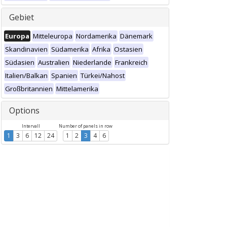
Gebiet
Europa
Mitteleuropa
Nordamerika
Dänemark
Skandinavien
Südamerika
Afrika
Ostasien
Südasien
Australien
Niederlande
Frankreich
Italien/Balkan
Spanien
Türkei/Nahost
Großbritannien
Mittelamerika
Options
Intervall
Number of panels in row
1
3
6
12
24
1
2
3
4
6