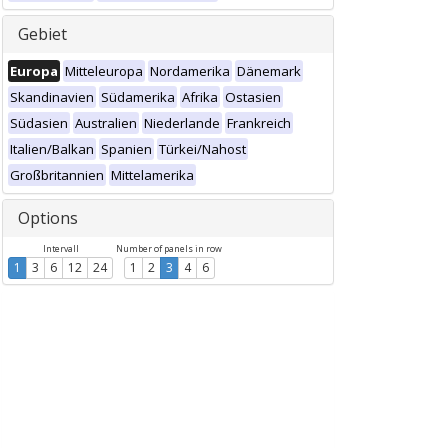
Gebiet
Europa
Mitteleuropa
Nordamerika
Dänemark
Skandinavien
Südamerika
Afrika
Ostasien
Südasien
Australien
Niederlande
Frankreich
Italien/Balkan
Spanien
Türkei/Nahost
Großbritannien
Mittelamerika
Options
Intervall
Number of panels in row
1
3
6
12
24
1
2
3
4
6