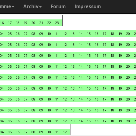
amme
Archiv
Forum
Impressum
16
17
18
19
20
21
22
23
04
05
06
07
08
09
10
11
12
13
14
15
16
17
18
19
20
2
04
05
06
07
08
09
10
11
12
13
14
15
16
17
18
19
20
2
04
05
06
07
08
09
10
11
12
13
14
15
16
17
18
19
20
2
04
05
06
07
08
09
10
11
12
13
14
15
16
17
18
19
20
2
04
05
06
07
08
09
10
11
12
13
14
15
16
17
18
19
20
2
04
05
06
07
08
09
10
11
12
13
14
15
16
17
18
19
20
2
04
05
06
07
08
09
10
11
12
13
14
15
16
17
18
19
20
2
04
05
06
07
08
09
10
11
12
13
14
15
16
17
18
19
20
2
04
05
06
07
08
09
10
11
12
13
14
15
16
17
18
19
20
2
04
05
06
07
08
09
10
11
12