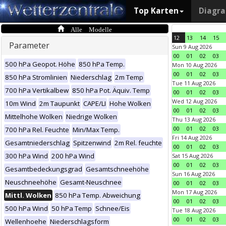
Top Karten
Diagr
Alle Modelle
12
13
14
15
Parameter
Sun 9 Aug 2026
00
01
02
03
500 hPa Geopot. Höhe
850 hPa Temp.
Mon 10 Aug 2026
00
01
02
03
850 hPa Stromlinien
Niederschlag
2m Temp
Tue 11 Aug 2026
700 hPa Vertikalbew
850 hPa Pot. Äquiv. Temp
00
01
02
03
Wed 12 Aug 2026
10m Wind
2m Taupunkt
CAPE/LI
Hohe Wolken
00
01
02
03
Mittelhohe Wolken
Niedrige Wolken
Thu 13 Aug 2026
00
01
02
03
700 hPa Rel. Feuchte
Min/Max Temp.
Fri 14 Aug 2026
Gesamtniederschlag
Spitzenwind
2m Rel. feuchte
00
01
02
03
300 hPa Wind
200 hPa Wind
Sat 15 Aug 2026
00
01
02
03
Gesamtbedeckungsgrad
Gesamtschneehöhe
Sun 16 Aug 2026
Neuschneehöhe
Gesamt-Neuschnee
00
01
02
03
Mon 17 Aug 2026
Mittl. Wolken
850 hPa Temp. Abweichung
00
01
02
03
500 hPa Wind
50 hPa Temp
Schnee/Eis
Tue 18 Aug 2026
00
01
02
03
Wellenhoehe
Niederschlagsform