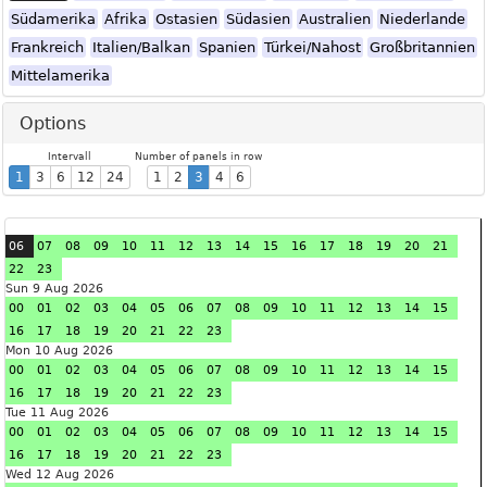
Südamerika
Afrika
Ostasien
Südasien
Australien
Niederlande
Frankreich
Italien/Balkan
Spanien
Türkei/Nahost
Großbritannien
Mittelamerika
Options
Intervall
Number of panels in row
1
3
6
12
24
1
2
3
4
6
06
07
08
09
10
11
12
13
14
15
16
17
18
19
20
21
22
23
Sun 9 Aug 2026
00
01
02
03
04
05
06
07
08
09
10
11
12
13
14
15
16
17
18
19
20
21
22
23
Mon 10 Aug 2026
00
01
02
03
04
05
06
07
08
09
10
11
12
13
14
15
16
17
18
19
20
21
22
23
Tue 11 Aug 2026
00
01
02
03
04
05
06
07
08
09
10
11
12
13
14
15
16
17
18
19
20
21
22
23
Wed 12 Aug 2026