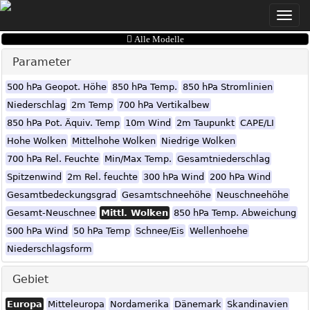
Toggle
naviga
Alle Modelle
Parameter
500 hPa Geopot. Höhe
850 hPa Temp.
850 hPa Stromlinien
Niederschlag
2m Temp
700 hPa Vertikalbew
850 hPa Pot. Äquiv. Temp
10m Wind
2m Taupunkt
CAPE/LI
Hohe Wolken
Mittelhohe Wolken
Niedrige Wolken
700 hPa Rel. Feuchte
Min/Max Temp.
Gesamtniederschlag
Spitzenwind
2m Rel. feuchte
300 hPa Wind
200 hPa Wind
Gesamtbedeckungsgrad
Gesamtschneehöhe
Neuschneehöhe
Gesamt-Neuschnee
Mittl. Wolken
850 hPa Temp. Abweichung
500 hPa Wind
50 hPa Temp
Schnee/Eis
Wellenhoehe
Niederschlagsform
Gebiet
Europa
Mitteleuropa
Nordamerika
Dänemark
Skandinavien