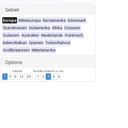
Gebiet
Europa
Mitteleuropa
Nordamerika
Dänemark
Skandinavien
Südamerika
Afrika
Ostasien
Südasien
Australien
Niederlande
Frankreich
Italien/Balkan
Spanien
Türkei/Nahost
Großbritannien
Mittelamerika
Options
Intervall
Number of panels in row
1
3
6
12
24
1
2
3
4
6