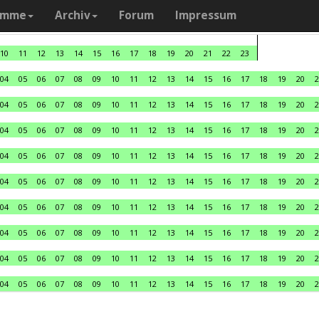
amme
Archiv
Forum
Impressum
10
11
12
13
14
15
16
17
18
19
20
21
22
23
04
05
06
07
08
09
10
11
12
13
14
15
16
17
18
19
20
2
04
05
06
07
08
09
10
11
12
13
14
15
16
17
18
19
20
2
04
05
06
07
08
09
10
11
12
13
14
15
16
17
18
19
20
2
04
05
06
07
08
09
10
11
12
13
14
15
16
17
18
19
20
2
04
05
06
07
08
09
10
11
12
13
14
15
16
17
18
19
20
2
04
05
06
07
08
09
10
11
12
13
14
15
16
17
18
19
20
2
04
05
06
07
08
09
10
11
12
13
14
15
16
17
18
19
20
2
04
05
06
07
08
09
10
11
12
13
14
15
16
17
18
19
20
2
04
05
06
07
08
09
10
11
12
13
14
15
16
17
18
19
20
2