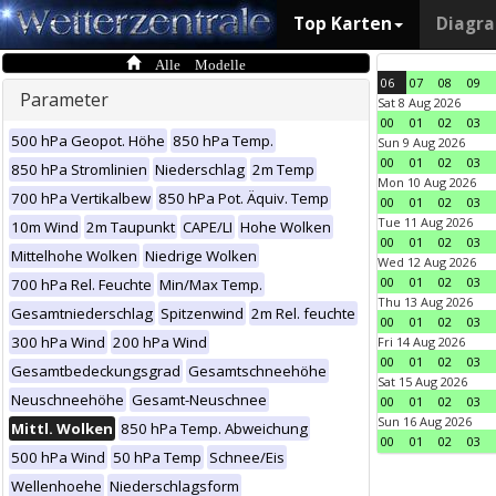
Top Karten
Diagr
Alle Modelle
06
07
08
09
Parameter
Sat 8 Aug 2026
00
01
02
03
500 hPa Geopot. Höhe
850 hPa Temp.
Sun 9 Aug 2026
00
01
02
03
850 hPa Stromlinien
Niederschlag
2m Temp
Mon 10 Aug 2026
700 hPa Vertikalbew
850 hPa Pot. Äquiv. Temp
00
01
02
03
Tue 11 Aug 2026
10m Wind
2m Taupunkt
CAPE/LI
Hohe Wolken
00
01
02
03
Mittelhohe Wolken
Niedrige Wolken
Wed 12 Aug 2026
00
01
02
03
700 hPa Rel. Feuchte
Min/Max Temp.
Thu 13 Aug 2026
Gesamtniederschlag
Spitzenwind
2m Rel. feuchte
00
01
02
03
300 hPa Wind
200 hPa Wind
Fri 14 Aug 2026
00
01
02
03
Gesamtbedeckungsgrad
Gesamtschneehöhe
Sat 15 Aug 2026
Neuschneehöhe
Gesamt-Neuschnee
00
01
02
03
Sun 16 Aug 2026
Mittl. Wolken
850 hPa Temp. Abweichung
00
01
02
03
500 hPa Wind
50 hPa Temp
Schnee/Eis
Wellenhoehe
Niederschlagsform