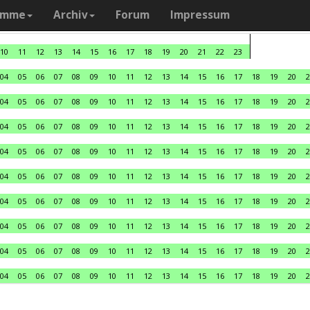
amme
Archiv
Forum
Impressum
10
11
12
13
14
15
16
17
18
19
20
21
22
23
04
05
06
07
08
09
10
11
12
13
14
15
16
17
18
19
20
2
04
05
06
07
08
09
10
11
12
13
14
15
16
17
18
19
20
2
04
05
06
07
08
09
10
11
12
13
14
15
16
17
18
19
20
2
04
05
06
07
08
09
10
11
12
13
14
15
16
17
18
19
20
2
04
05
06
07
08
09
10
11
12
13
14
15
16
17
18
19
20
2
04
05
06
07
08
09
10
11
12
13
14
15
16
17
18
19
20
2
04
05
06
07
08
09
10
11
12
13
14
15
16
17
18
19
20
2
04
05
06
07
08
09
10
11
12
13
14
15
16
17
18
19
20
2
04
05
06
07
08
09
10
11
12
13
14
15
16
17
18
19
20
2