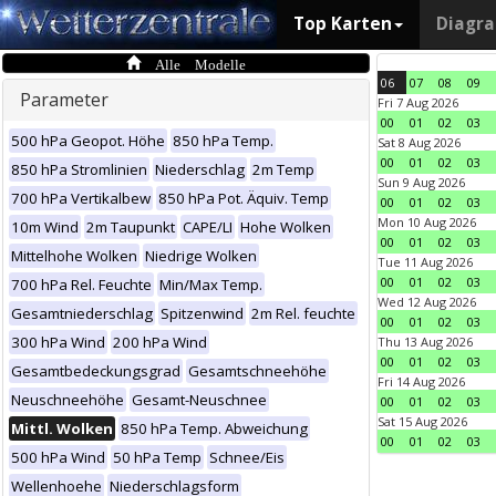
Top Karten
Diagr
Alle Modelle
06
07
08
09
Parameter
Fri 7 Aug 2026
00
01
02
03
500 hPa Geopot. Höhe
850 hPa Temp.
Sat 8 Aug 2026
00
01
02
03
850 hPa Stromlinien
Niederschlag
2m Temp
Sun 9 Aug 2026
700 hPa Vertikalbew
850 hPa Pot. Äquiv. Temp
00
01
02
03
Mon 10 Aug 2026
10m Wind
2m Taupunkt
CAPE/LI
Hohe Wolken
00
01
02
03
Mittelhohe Wolken
Niedrige Wolken
Tue 11 Aug 2026
00
01
02
03
700 hPa Rel. Feuchte
Min/Max Temp.
Wed 12 Aug 2026
Gesamtniederschlag
Spitzenwind
2m Rel. feuchte
00
01
02
03
300 hPa Wind
200 hPa Wind
Thu 13 Aug 2026
00
01
02
03
Gesamtbedeckungsgrad
Gesamtschneehöhe
Fri 14 Aug 2026
Neuschneehöhe
Gesamt-Neuschnee
00
01
02
03
Sat 15 Aug 2026
Mittl. Wolken
850 hPa Temp. Abweichung
00
01
02
03
500 hPa Wind
50 hPa Temp
Schnee/Eis
Wellenhoehe
Niederschlagsform