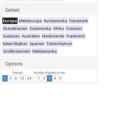
Gebiet
Europa
Mitteleuropa
Nordamerika
Dänemark
Skandinavien
Südamerika
Afrika
Ostasien
Südasien
Australien
Niederlande
Frankreich
Italien/Balkan
Spanien
Türkei/Nahost
Großbritannien
Mittelamerika
Options
Intervall
Number of panels in row
1
3
6
12
24
1
2
3
4
6