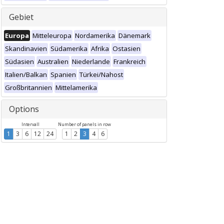
Gebiet
Europa
Mitteleuropa
Nordamerika
Dänemark
Skandinavien
Südamerika
Afrika
Ostasien
Südasien
Australien
Niederlande
Frankreich
Italien/Balkan
Spanien
Türkei/Nahost
Großbritannien
Mittelamerika
Options
Intervall
Number of panels in row
1
3
6
12
24
1
2
3
4
6