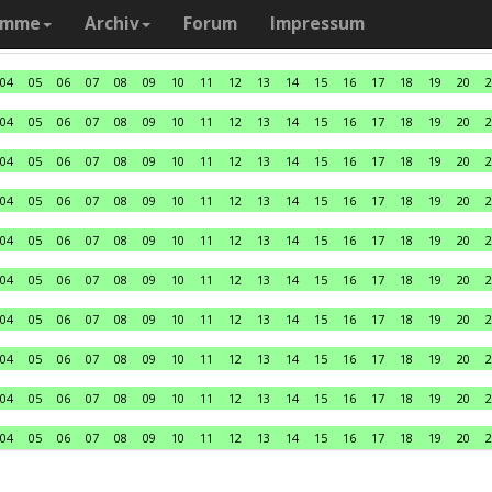
amme
Archiv
Forum
Impressum
04
05
06
07
08
09
10
11
12
13
14
15
16
17
18
19
20
2
04
05
06
07
08
09
10
11
12
13
14
15
16
17
18
19
20
2
04
05
06
07
08
09
10
11
12
13
14
15
16
17
18
19
20
2
04
05
06
07
08
09
10
11
12
13
14
15
16
17
18
19
20
2
04
05
06
07
08
09
10
11
12
13
14
15
16
17
18
19
20
2
04
05
06
07
08
09
10
11
12
13
14
15
16
17
18
19
20
2
04
05
06
07
08
09
10
11
12
13
14
15
16
17
18
19
20
2
04
05
06
07
08
09
10
11
12
13
14
15
16
17
18
19
20
2
04
05
06
07
08
09
10
11
12
13
14
15
16
17
18
19
20
2
04
05
06
07
08
09
10
11
12
13
14
15
16
17
18
19
20
2