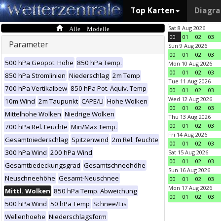
Top Karten
Diagr
Alle Modelle
Sat 8 Aug 2026
00
01
02
03
Parameter
Sun 9 Aug 2026
00
01
02
03
500 hPa Geopot. Höhe
850 hPa Temp.
Mon 10 Aug 2026
00
01
02
03
850 hPa Stromlinien
Niederschlag
2m Temp
Tue 11 Aug 2026
700 hPa Vertikalbew
850 hPa Pot. Äquiv. Temp
00
01
02
03
Wed 12 Aug 2026
10m Wind
2m Taupunkt
CAPE/LI
Hohe Wolken
00
01
02
03
Mittelhohe Wolken
Niedrige Wolken
Thu 13 Aug 2026
00
01
02
03
700 hPa Rel. Feuchte
Min/Max Temp.
Fri 14 Aug 2026
Gesamtniederschlag
Spitzenwind
2m Rel. feuchte
00
01
02
03
300 hPa Wind
200 hPa Wind
Sat 15 Aug 2026
00
01
02
03
Gesamtbedeckungsgrad
Gesamtschneehöhe
Sun 16 Aug 2026
Neuschneehöhe
Gesamt-Neuschnee
00
01
02
03
Mon 17 Aug 2026
Mittl. Wolken
850 hPa Temp. Abweichung
00
01
02
03
500 hPa Wind
50 hPa Temp
Schnee/Eis
Wellenhoehe
Niederschlagsform