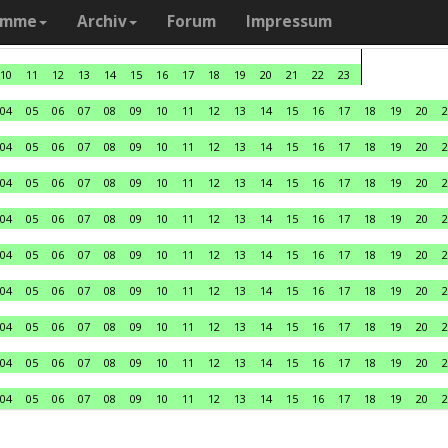
amme
Archiv
Forum
Impressum
10
11
12
13
14
15
16
17
18
19
20
21
22
23
04
05
06
07
08
09
10
11
12
13
14
15
16
17
18
19
20
2
04
05
06
07
08
09
10
11
12
13
14
15
16
17
18
19
20
2
04
05
06
07
08
09
10
11
12
13
14
15
16
17
18
19
20
2
04
05
06
07
08
09
10
11
12
13
14
15
16
17
18
19
20
2
04
05
06
07
08
09
10
11
12
13
14
15
16
17
18
19
20
2
04
05
06
07
08
09
10
11
12
13
14
15
16
17
18
19
20
2
04
05
06
07
08
09
10
11
12
13
14
15
16
17
18
19
20
2
04
05
06
07
08
09
10
11
12
13
14
15
16
17
18
19
20
2
04
05
06
07
08
09
10
11
12
13
14
15
16
17
18
19
20
2