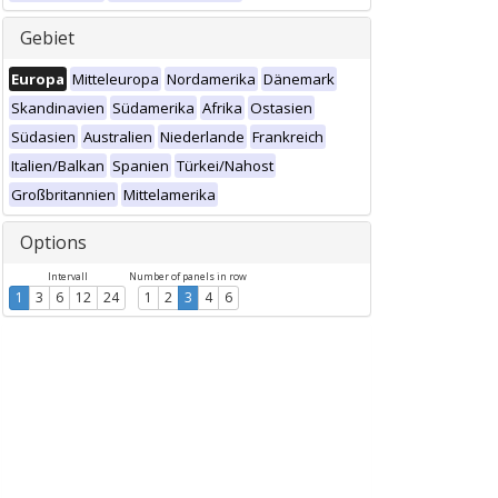
Gebiet
Europa
Mitteleuropa
Nordamerika
Dänemark
Skandinavien
Südamerika
Afrika
Ostasien
Südasien
Australien
Niederlande
Frankreich
Italien/Balkan
Spanien
Türkei/Nahost
Großbritannien
Mittelamerika
Options
Intervall
Number of panels in row
1
3
6
12
24
1
2
3
4
6