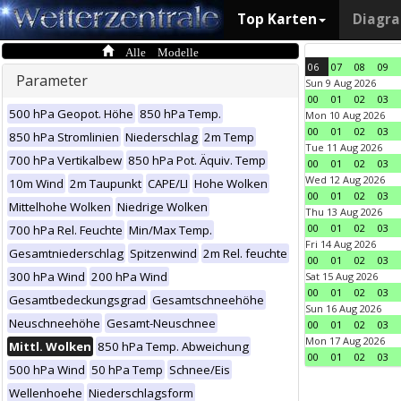
Top Karten
Diagr
Alle Modelle
06
07
08
09
Parameter
Sun 9 Aug 2026
00
01
02
03
500 hPa Geopot. Höhe
850 hPa Temp.
Mon 10 Aug 2026
00
01
02
03
850 hPa Stromlinien
Niederschlag
2m Temp
Tue 11 Aug 2026
700 hPa Vertikalbew
850 hPa Pot. Äquiv. Temp
00
01
02
03
Wed 12 Aug 2026
10m Wind
2m Taupunkt
CAPE/LI
Hohe Wolken
00
01
02
03
Mittelhohe Wolken
Niedrige Wolken
Thu 13 Aug 2026
00
01
02
03
700 hPa Rel. Feuchte
Min/Max Temp.
Fri 14 Aug 2026
Gesamtniederschlag
Spitzenwind
2m Rel. feuchte
00
01
02
03
300 hPa Wind
200 hPa Wind
Sat 15 Aug 2026
00
01
02
03
Gesamtbedeckungsgrad
Gesamtschneehöhe
Sun 16 Aug 2026
Neuschneehöhe
Gesamt-Neuschnee
00
01
02
03
Mon 17 Aug 2026
Mittl. Wolken
850 hPa Temp. Abweichung
00
01
02
03
500 hPa Wind
50 hPa Temp
Schnee/Eis
Wellenhoehe
Niederschlagsform