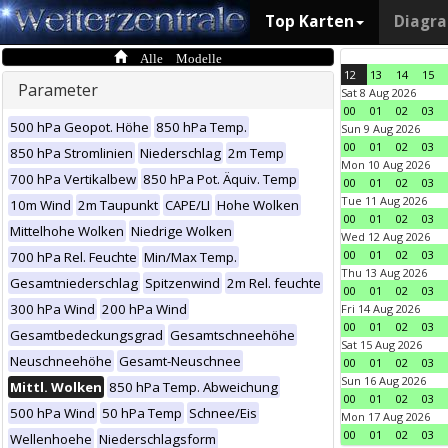
Top Karten
Diagr
Alle Modelle
12
13
14
15
Parameter
Sat 8 Aug 2026
00
01
02
03
500 hPa Geopot. Höhe
850 hPa Temp.
Sun 9 Aug 2026
00
01
02
03
850 hPa Stromlinien
Niederschlag
2m Temp
Mon 10 Aug 2026
700 hPa Vertikalbew
850 hPa Pot. Äquiv. Temp
00
01
02
03
Tue 11 Aug 2026
10m Wind
2m Taupunkt
CAPE/LI
Hohe Wolken
00
01
02
03
Mittelhohe Wolken
Niedrige Wolken
Wed 12 Aug 2026
00
01
02
03
700 hPa Rel. Feuchte
Min/Max Temp.
Thu 13 Aug 2026
Gesamtniederschlag
Spitzenwind
2m Rel. feuchte
00
01
02
03
300 hPa Wind
200 hPa Wind
Fri 14 Aug 2026
00
01
02
03
Gesamtbedeckungsgrad
Gesamtschneehöhe
Sat 15 Aug 2026
Neuschneehöhe
Gesamt-Neuschnee
00
01
02
03
Sun 16 Aug 2026
Mittl. Wolken
850 hPa Temp. Abweichung
00
01
02
03
500 hPa Wind
50 hPa Temp
Schnee/Eis
Mon 17 Aug 2026
00
01
02
03
Wellenhoehe
Niederschlagsform