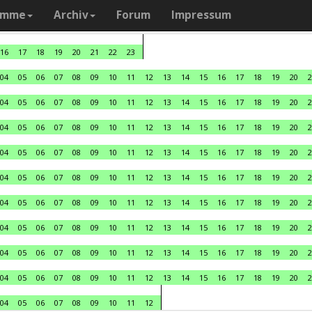
amme
Archiv
Forum
Impressum
16
17
18
19
20
21
22
23
04
05
06
07
08
09
10
11
12
13
14
15
16
17
18
19
20
2
04
05
06
07
08
09
10
11
12
13
14
15
16
17
18
19
20
2
04
05
06
07
08
09
10
11
12
13
14
15
16
17
18
19
20
2
04
05
06
07
08
09
10
11
12
13
14
15
16
17
18
19
20
2
04
05
06
07
08
09
10
11
12
13
14
15
16
17
18
19
20
2
04
05
06
07
08
09
10
11
12
13
14
15
16
17
18
19
20
2
04
05
06
07
08
09
10
11
12
13
14
15
16
17
18
19
20
2
04
05
06
07
08
09
10
11
12
13
14
15
16
17
18
19
20
2
04
05
06
07
08
09
10
11
12
13
14
15
16
17
18
19
20
2
04
05
06
07
08
09
10
11
12