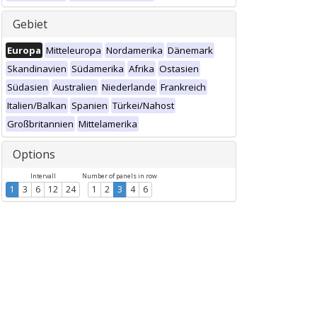
Gebiet
Europa
Mitteleuropa
Nordamerika
Dänemark
Skandinavien
Südamerika
Afrika
Ostasien
Südasien
Australien
Niederlande
Frankreich
Italien/Balkan
Spanien
Türkei/Nahost
Großbritannien
Mittelamerika
Options
Intervall
Number of panels in row
1
3
6
12
24
1
2
3
4
6