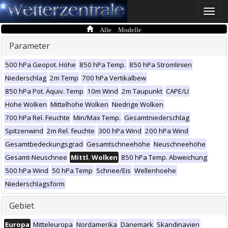
Toggle
naviga
Alle Modelle
Parameter
500 hPa Geopot. Höhe
850 hPa Temp.
850 hPa Stromlinien
Niederschlag
2m Temp
700 hPa Vertikalbew
850 hPa Pot. Äquiv. Temp
10m Wind
2m Taupunkt
CAPE/LI
Hohe Wolken
Mittelhohe Wolken
Niedrige Wolken
700 hPa Rel. Feuchte
Min/Max Temp.
Gesamtniederschlag
Spitzenwind
2m Rel. feuchte
300 hPa Wind
200 hPa Wind
Gesamtbedeckungsgrad
Gesamtschneehöhe
Neuschneehöhe
Gesamt-Neuschnee
Mittl. Wolken
850 hPa Temp. Abweichung
500 hPa Wind
50 hPa Temp
Schnee/Eis
Wellenhoehe
Niederschlagsform
Gebiet
Europa
Mitteleuropa
Nordamerika
Dänemark
Skandinavien