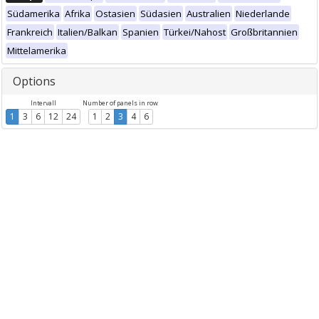
Südamerika
Afrika
Ostasien
Südasien
Australien
Niederlande
Frankreich
Italien/Balkan
Spanien
Türkei/Nahost
Großbritannien
Mittelamerika
Options
Intervall
Number of panels in row
1
3
6
12
24
1
2
3
4
6