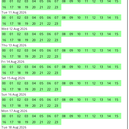
00
01
02
03
04
05
06
07
08
09
10
11
12
13
14
15
16
17
18
19
20
21
22
23
Tue 11 Aug 2026
00
01
02
03
04
05
06
07
08
09
10
11
12
13
14
15
16
17
18
19
20
21
22
23
Wed 12 Aug 2026
00
01
02
03
04
05
06
07
08
09
10
11
12
13
14
15
16
17
18
19
20
21
22
23
Thu 13 Aug 2026
00
01
02
03
04
05
06
07
08
09
10
11
12
13
14
15
16
17
18
19
20
21
22
23
Fri 14 Aug 2026
00
01
02
03
04
05
06
07
08
09
10
11
12
13
14
15
16
17
18
19
20
21
22
23
Sat 15 Aug 2026
00
01
02
03
04
05
06
07
08
09
10
11
12
13
14
15
16
17
18
19
20
21
22
23
Sun 16 Aug 2026
00
01
02
03
04
05
06
07
08
09
10
11
12
13
14
15
16
17
18
19
20
21
22
23
Mon 17 Aug 2026
00
01
02
03
04
05
06
07
08
09
10
11
12
13
14
15
16
17
18
19
20
21
22
23
Tue 18 Aug 2026