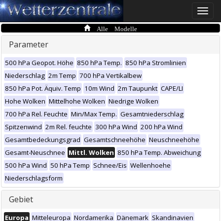
Toggle
naviga
Alle Modelle
Parameter
500 hPa Geopot. Höhe
850 hPa Temp.
850 hPa Stromlinien
Niederschlag
2m Temp
700 hPa Vertikalbew
850 hPa Pot. Äquiv. Temp
10m Wind
2m Taupunkt
CAPE/LI
Hohe Wolken
Mittelhohe Wolken
Niedrige Wolken
700 hPa Rel. Feuchte
Min/Max Temp.
Gesamtniederschlag
Spitzenwind
2m Rel. feuchte
300 hPa Wind
200 hPa Wind
Gesamtbedeckungsgrad
Gesamtschneehöhe
Neuschneehöhe
Gesamt-Neuschnee
Mittl. Wolken
850 hPa Temp. Abweichung
500 hPa Wind
50 hPa Temp
Schnee/Eis
Wellenhoehe
Niederschlagsform
Gebiet
Europa
Mitteleuropa
Nordamerika
Dänemark
Skandinavien