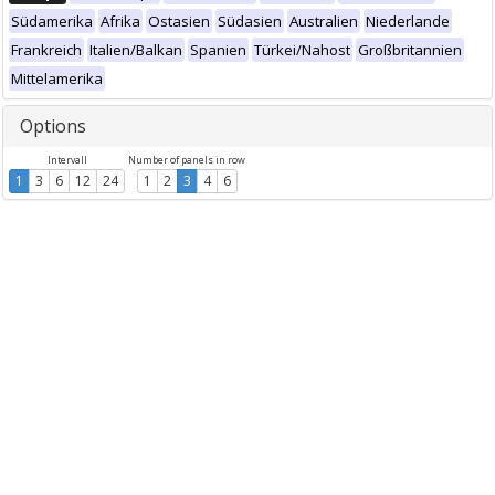
Südamerika
Afrika
Ostasien
Südasien
Australien
Niederlande
Frankreich
Italien/Balkan
Spanien
Türkei/Nahost
Großbritannien
Mittelamerika
Options
Intervall
Number of panels in row
1
3
6
12
24
1
2
3
4
6