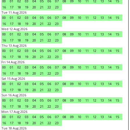
00
01
02
03
04
05
06
07
08
09
10
11
12
13
14
15
16
17
18
19
20
21
22
23
Tue 11 Aug 2026
00
01
02
03
04
05
06
07
08
09
10
11
12
13
14
15
16
17
18
19
20
21
22
23
Wed 12 Aug 2026
00
01
02
03
04
05
06
07
08
09
10
11
12
13
14
15
16
17
18
19
20
21
22
23
Thu 13 Aug 2026
00
01
02
03
04
05
06
07
08
09
10
11
12
13
14
15
16
17
18
19
20
21
22
23
Fri 14 Aug 2026
00
01
02
03
04
05
06
07
08
09
10
11
12
13
14
15
16
17
18
19
20
21
22
23
Sat 15 Aug 2026
00
01
02
03
04
05
06
07
08
09
10
11
12
13
14
15
16
17
18
19
20
21
22
23
Sun 16 Aug 2026
00
01
02
03
04
05
06
07
08
09
10
11
12
13
14
15
16
17
18
19
20
21
22
23
Mon 17 Aug 2026
00
01
02
03
04
05
06
07
08
09
10
11
12
13
14
15
16
17
18
19
20
21
22
23
Tue 18 Aug 2026