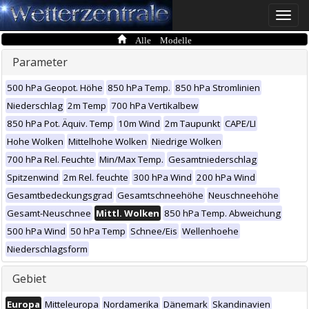
Toggle
naviga
Alle Modelle
Parameter
500 hPa Geopot. Höhe
850 hPa Temp.
850 hPa Stromlinien
Niederschlag
2m Temp
700 hPa Vertikalbew
850 hPa Pot. Äquiv. Temp
10m Wind
2m Taupunkt
CAPE/LI
Hohe Wolken
Mittelhohe Wolken
Niedrige Wolken
700 hPa Rel. Feuchte
Min/Max Temp.
Gesamtniederschlag
Spitzenwind
2m Rel. feuchte
300 hPa Wind
200 hPa Wind
Gesamtbedeckungsgrad
Gesamtschneehöhe
Neuschneehöhe
Gesamt-Neuschnee
Mittl. Wolken
850 hPa Temp. Abweichung
500 hPa Wind
50 hPa Temp
Schnee/Eis
Wellenhoehe
Niederschlagsform
Gebiet
Europa
Mitteleuropa
Nordamerika
Dänemark
Skandinavien