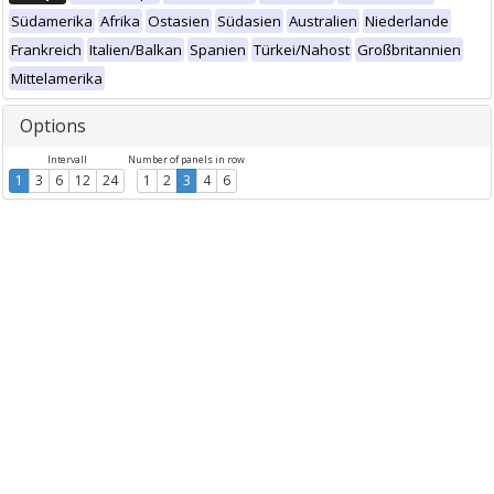
Südamerika
Afrika
Ostasien
Südasien
Australien
Niederlande
Frankreich
Italien/Balkan
Spanien
Türkei/Nahost
Großbritannien
Mittelamerika
Options
Intervall
Number of panels in row
1
3
6
12
24
1
2
3
4
6