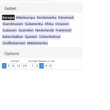
Gebiet
Europa
Mitteleuropa
Nordamerika
Dänemark
Skandinavien
Südamerika
Afrika
Ostasien
Südasien
Australien
Niederlande
Frankreich
Italien/Balkan
Spanien
Türkei/Nahost
Großbritannien
Mittelamerika
Options
Intervall
Number of panels in row
1
3
6
12
24
1
2
3
4
6