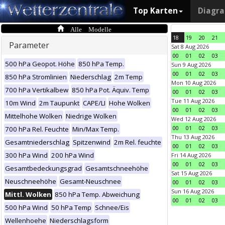
Top Karten
Diagr
Alle Modelle
18
19
20
21
Parameter
Sat 8 Aug 2026
00
01
02
03
500 hPa Geopot. Höhe
850 hPa Temp.
Sun 9 Aug 2026
00
01
02
03
850 hPa Stromlinien
Niederschlag
2m Temp
Mon 10 Aug 2026
700 hPa Vertikalbew
850 hPa Pot. Äquiv. Temp
00
01
02
03
Tue 11 Aug 2026
10m Wind
2m Taupunkt
CAPE/LI
Hohe Wolken
00
01
02
03
Mittelhohe Wolken
Niedrige Wolken
Wed 12 Aug 2026
00
01
02
03
700 hPa Rel. Feuchte
Min/Max Temp.
Thu 13 Aug 2026
Gesamtniederschlag
Spitzenwind
2m Rel. feuchte
00
01
02
03
300 hPa Wind
200 hPa Wind
Fri 14 Aug 2026
00
01
02
03
Gesamtbedeckungsgrad
Gesamtschneehöhe
Sat 15 Aug 2026
Neuschneehöhe
Gesamt-Neuschnee
00
01
02
03
Sun 16 Aug 2026
Mittl. Wolken
850 hPa Temp. Abweichung
00
01
02
03
500 hPa Wind
50 hPa Temp
Schnee/Eis
Wellenhoehe
Niederschlagsform