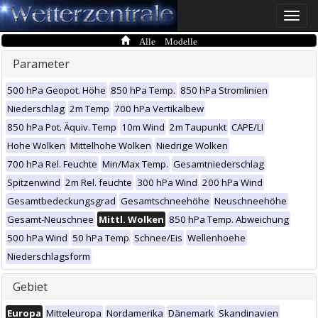
Toggle
naviga
Alle Modelle
Parameter
500 hPa Geopot. Höhe
850 hPa Temp.
850 hPa Stromlinien
Niederschlag
2m Temp
700 hPa Vertikalbew
850 hPa Pot. Äquiv. Temp
10m Wind
2m Taupunkt
CAPE/LI
Hohe Wolken
Mittelhohe Wolken
Niedrige Wolken
700 hPa Rel. Feuchte
Min/Max Temp.
Gesamtniederschlag
Spitzenwind
2m Rel. feuchte
300 hPa Wind
200 hPa Wind
Gesamtbedeckungsgrad
Gesamtschneehöhe
Neuschneehöhe
Gesamt-Neuschnee
Mittl. Wolken
850 hPa Temp. Abweichung
500 hPa Wind
50 hPa Temp
Schnee/Eis
Wellenhoehe
Niederschlagsform
Gebiet
Europa
Mitteleuropa
Nordamerika
Dänemark
Skandinavien