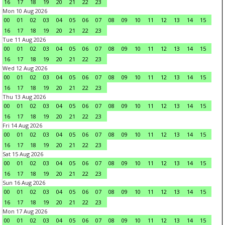
16
17
18
19
20
21
22
23
Mon 10 Aug 2026
00
01
02
03
04
05
06
07
08
09
10
11
12
13
14
15
16
17
18
19
20
21
22
23
Tue 11 Aug 2026
00
01
02
03
04
05
06
07
08
09
10
11
12
13
14
15
16
17
18
19
20
21
22
23
Wed 12 Aug 2026
00
01
02
03
04
05
06
07
08
09
10
11
12
13
14
15
16
17
18
19
20
21
22
23
Thu 13 Aug 2026
00
01
02
03
04
05
06
07
08
09
10
11
12
13
14
15
16
17
18
19
20
21
22
23
Fri 14 Aug 2026
00
01
02
03
04
05
06
07
08
09
10
11
12
13
14
15
16
17
18
19
20
21
22
23
Sat 15 Aug 2026
00
01
02
03
04
05
06
07
08
09
10
11
12
13
14
15
16
17
18
19
20
21
22
23
Sun 16 Aug 2026
00
01
02
03
04
05
06
07
08
09
10
11
12
13
14
15
16
17
18
19
20
21
22
23
Mon 17 Aug 2026
00
01
02
03
04
05
06
07
08
09
10
11
12
13
14
15