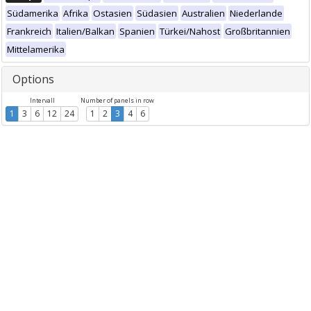
Südamerika
Afrika
Ostasien
Südasien
Australien
Niederlande
Frankreich
Italien/Balkan
Spanien
Türkei/Nahost
Großbritannien
Mittelamerika
Options
Intervall
Number of panels in row
1
3
6
12
24
1
2
3
4
6