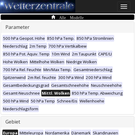
Toggle
naviga
Alle Modelle
Parameter
500 hPa Geopot. Höhe
850 hPa Temp.
850 hPa Stromlinien
Niederschlag
2m Temp
700 hPa Vertikalbew
850 hPa Pot. Äquiv. Temp
10m Wind
2m Taupunkt
CAPE/LI
Hohe Wolken
Mittelhohe Wolken
Niedrige Wolken
700 hPa Rel. Feuchte
Min/Max Temp.
Gesamtniederschlag
Spitzenwind
2m Rel. feuchte
300 hPa Wind
200 hPa Wind
Gesamtbedeckungsgrad
Gesamtschneehöhe
Neuschneehöhe
Gesamt-Neuschnee
Mittl. Wolken
850 hPa Temp. Abweichung
500 hPa Wind
50 hPa Temp
Schnee/Eis
Wellenhoehe
Niederschlagsform
Gebiet
Europa
Mitteleuropa
Nordamerika
Dänemark
Skandinavien