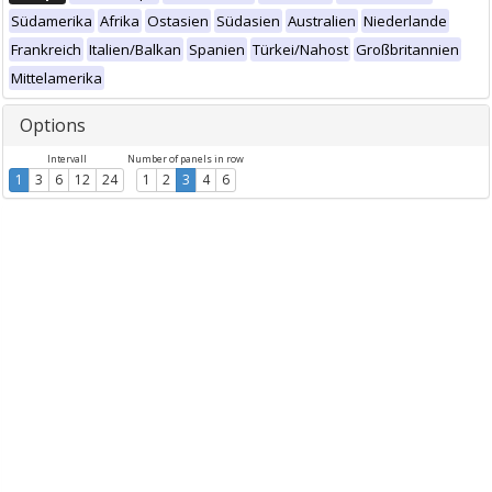
Südamerika
Afrika
Ostasien
Südasien
Australien
Niederlande
Frankreich
Italien/Balkan
Spanien
Türkei/Nahost
Großbritannien
Mittelamerika
Options
Intervall
Number of panels in row
1
3
6
12
24
1
2
3
4
6