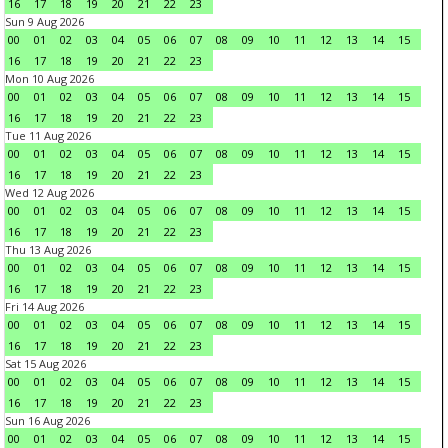
16
17
18
19
20
21
22
23
Sun 9 Aug 2026
00
01
02
03
04
05
06
07
08
09
10
11
12
13
14
15
16
17
18
19
20
21
22
23
Mon 10 Aug 2026
00
01
02
03
04
05
06
07
08
09
10
11
12
13
14
15
16
17
18
19
20
21
22
23
Tue 11 Aug 2026
00
01
02
03
04
05
06
07
08
09
10
11
12
13
14
15
16
17
18
19
20
21
22
23
Wed 12 Aug 2026
00
01
02
03
04
05
06
07
08
09
10
11
12
13
14
15
16
17
18
19
20
21
22
23
Thu 13 Aug 2026
00
01
02
03
04
05
06
07
08
09
10
11
12
13
14
15
16
17
18
19
20
21
22
23
Fri 14 Aug 2026
00
01
02
03
04
05
06
07
08
09
10
11
12
13
14
15
16
17
18
19
20
21
22
23
Sat 15 Aug 2026
00
01
02
03
04
05
06
07
08
09
10
11
12
13
14
15
16
17
18
19
20
21
22
23
Sun 16 Aug 2026
00
01
02
03
04
05
06
07
08
09
10
11
12
13
14
15