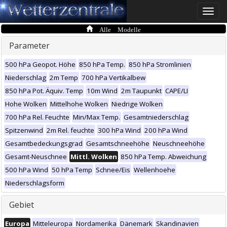
Toggle
naviga
Alle Modelle
Parameter
500 hPa Geopot. Höhe
850 hPa Temp.
850 hPa Stromlinien
Niederschlag
2m Temp
700 hPa Vertikalbew
850 hPa Pot. Äquiv. Temp
10m Wind
2m Taupunkt
CAPE/LI
Hohe Wolken
Mittelhohe Wolken
Niedrige Wolken
700 hPa Rel. Feuchte
Min/Max Temp.
Gesamtniederschlag
Spitzenwind
2m Rel. feuchte
300 hPa Wind
200 hPa Wind
Gesamtbedeckungsgrad
Gesamtschneehöhe
Neuschneehöhe
Gesamt-Neuschnee
Mittl. Wolken
850 hPa Temp. Abweichung
500 hPa Wind
50 hPa Temp
Schnee/Eis
Wellenhoehe
Niederschlagsform
Gebiet
Europa
Mitteleuropa
Nordamerika
Dänemark
Skandinavien