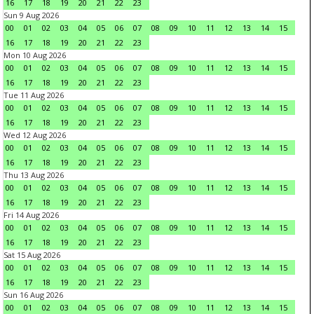
16
17
18
19
20
21
22
23
Sun 9 Aug 2026
00
01
02
03
04
05
06
07
08
09
10
11
12
13
14
15
16
17
18
19
20
21
22
23
Mon 10 Aug 2026
00
01
02
03
04
05
06
07
08
09
10
11
12
13
14
15
16
17
18
19
20
21
22
23
Tue 11 Aug 2026
00
01
02
03
04
05
06
07
08
09
10
11
12
13
14
15
16
17
18
19
20
21
22
23
Wed 12 Aug 2026
00
01
02
03
04
05
06
07
08
09
10
11
12
13
14
15
16
17
18
19
20
21
22
23
Thu 13 Aug 2026
00
01
02
03
04
05
06
07
08
09
10
11
12
13
14
15
16
17
18
19
20
21
22
23
Fri 14 Aug 2026
00
01
02
03
04
05
06
07
08
09
10
11
12
13
14
15
16
17
18
19
20
21
22
23
Sat 15 Aug 2026
00
01
02
03
04
05
06
07
08
09
10
11
12
13
14
15
16
17
18
19
20
21
22
23
Sun 16 Aug 2026
00
01
02
03
04
05
06
07
08
09
10
11
12
13
14
15