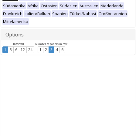
Südamerika
Afrika
Ostasien
Südasien
Australien
Niederlande
Frankreich
Italien/Balkan
Spanien
Türkei/Nahost
Großbritannien
Mittelamerika
Options
Intervall
Number of panels in row
1
3
6
12
24
1
2
3
4
6