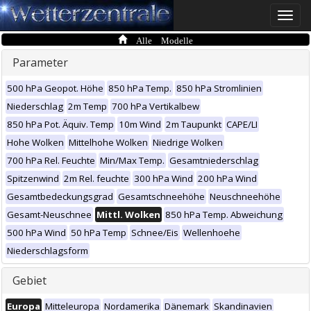
Toggle
naviga
Alle Modelle
Parameter
500 hPa Geopot. Höhe
850 hPa Temp.
850 hPa Stromlinien
Niederschlag
2m Temp
700 hPa Vertikalbew
850 hPa Pot. Äquiv. Temp
10m Wind
2m Taupunkt
CAPE/LI
Hohe Wolken
Mittelhohe Wolken
Niedrige Wolken
700 hPa Rel. Feuchte
Min/Max Temp.
Gesamtniederschlag
Spitzenwind
2m Rel. feuchte
300 hPa Wind
200 hPa Wind
Gesamtbedeckungsgrad
Gesamtschneehöhe
Neuschneehöhe
Gesamt-Neuschnee
Mittl. Wolken
850 hPa Temp. Abweichung
500 hPa Wind
50 hPa Temp
Schnee/Eis
Wellenhoehe
Niederschlagsform
Gebiet
Europa
Mitteleuropa
Nordamerika
Dänemark
Skandinavien