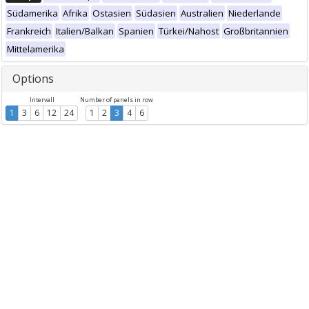
Südamerika
Afrika
Ostasien
Südasien
Australien
Niederlande
Frankreich
Italien/Balkan
Spanien
Türkei/Nahost
Großbritannien
Mittelamerika
Options
Intervall
Number of panels in row
1
3
6
12
24
1
2
3
4
6