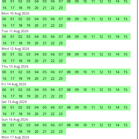
00
01
02
03
04
05
06
07
08
09
10
11
12
13
14
15
16
17
18
19
20
21
22
23
Mon 10 Aug 2026
00
01
02
03
04
05
06
07
08
09
10
11
12
13
14
15
16
17
18
19
20
21
22
23
Tue 11 Aug 2026
00
01
02
03
04
05
06
07
08
09
10
11
12
13
14
15
16
17
18
19
20
21
22
23
Wed 12 Aug 2026
00
01
02
03
04
05
06
07
08
09
10
11
12
13
14
15
16
17
18
19
20
21
22
23
Thu 13 Aug 2026
00
01
02
03
04
05
06
07
08
09
10
11
12
13
14
15
16
17
18
19
20
21
22
23
Fri 14 Aug 2026
00
01
02
03
04
05
06
07
08
09
10
11
12
13
14
15
16
17
18
19
20
21
22
23
Sat 15 Aug 2026
00
01
02
03
04
05
06
07
08
09
10
11
12
13
14
15
16
17
18
19
20
21
22
23
Sun 16 Aug 2026
00
01
02
03
04
05
06
07
08
09
10
11
12
13
14
15
16
17
18
19
20
21
22
23
Mon 17 Aug 2026