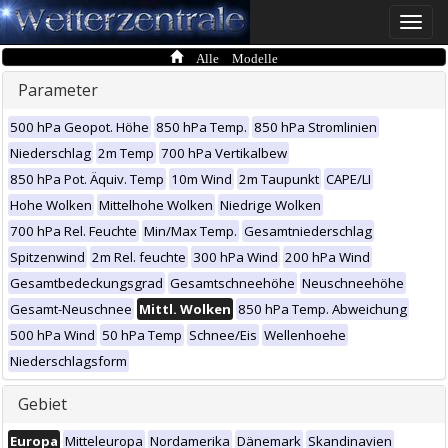
Toggle
naviga
Alle Modelle
Parameter
500 hPa Geopot. Höhe
850 hPa Temp.
850 hPa Stromlinien
Niederschlag
2m Temp
700 hPa Vertikalbew
850 hPa Pot. Äquiv. Temp
10m Wind
2m Taupunkt
CAPE/LI
Hohe Wolken
Mittelhohe Wolken
Niedrige Wolken
700 hPa Rel. Feuchte
Min/Max Temp.
Gesamtniederschlag
Spitzenwind
2m Rel. feuchte
300 hPa Wind
200 hPa Wind
Gesamtbedeckungsgrad
Gesamtschneehöhe
Neuschneehöhe
Gesamt-Neuschnee
Mittl. Wolken
850 hPa Temp. Abweichung
500 hPa Wind
50 hPa Temp
Schnee/Eis
Wellenhoehe
Niederschlagsform
Gebiet
Europa
Mitteleuropa
Nordamerika
Dänemark
Skandinavien