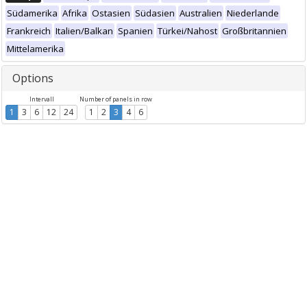
Südamerika
Afrika
Ostasien
Südasien
Australien
Niederlande
Frankreich
Italien/Balkan
Spanien
Türkei/Nahost
Großbritannien
Mittelamerika
Options
Intervall
Number of panels in row
1
3
6
12
24
1
2
3
4
6