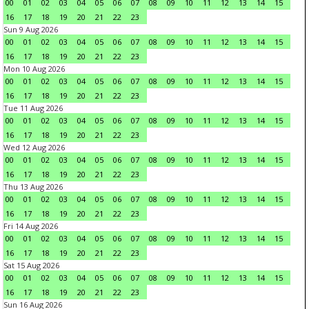
00
01
02
03
04
05
06
07
08
09
10
11
12
13
14
15
16
17
18
19
20
21
22
23
Sun 9 Aug 2026
00
01
02
03
04
05
06
07
08
09
10
11
12
13
14
15
16
17
18
19
20
21
22
23
Mon 10 Aug 2026
00
01
02
03
04
05
06
07
08
09
10
11
12
13
14
15
16
17
18
19
20
21
22
23
Tue 11 Aug 2026
00
01
02
03
04
05
06
07
08
09
10
11
12
13
14
15
16
17
18
19
20
21
22
23
Wed 12 Aug 2026
00
01
02
03
04
05
06
07
08
09
10
11
12
13
14
15
16
17
18
19
20
21
22
23
Thu 13 Aug 2026
00
01
02
03
04
05
06
07
08
09
10
11
12
13
14
15
16
17
18
19
20
21
22
23
Fri 14 Aug 2026
00
01
02
03
04
05
06
07
08
09
10
11
12
13
14
15
16
17
18
19
20
21
22
23
Sat 15 Aug 2026
00
01
02
03
04
05
06
07
08
09
10
11
12
13
14
15
16
17
18
19
20
21
22
23
Sun 16 Aug 2026