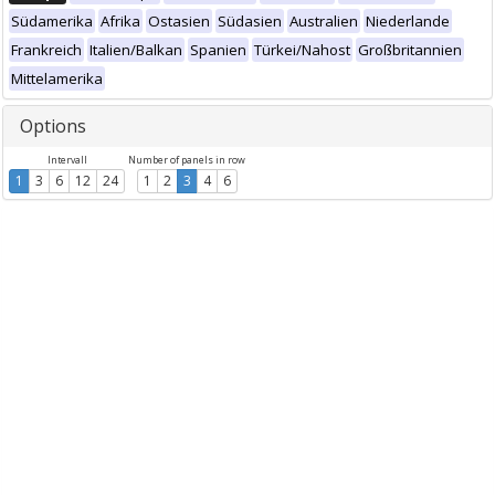
Südamerika
Afrika
Ostasien
Südasien
Australien
Niederlande
Frankreich
Italien/Balkan
Spanien
Türkei/Nahost
Großbritannien
Mittelamerika
Options
Intervall
Number of panels in row
1
3
6
12
24
1
2
3
4
6