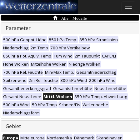
Toggle
naviga
Alle Modelle
Parameter
500 hPa Geopot. Höhe
850 hPa Temp.
850 hPa Stromlinien
Niederschlag
2m Temp
700 hPa Vertikalbew
850 hPa Pot. Äquiv. Temp
10m Wind
2m Taupunkt
CAPE/LI
Hohe Wolken
Mittelhohe Wolken
Niedrige Wolken
700 hPa Rel. Feuchte
Min/Max Temp.
Gesamtniederschlag
Spitzenwind
2m Rel. feuchte
300 hPa Wind
200 hPa Wind
Gesamtbedeckungsgrad
Gesamtschneehöhe
Neuschneehöhe
Gesamt-Neuschnee
Mittl. Wolken
850 hPa Temp. Abweichung
500 hPa Wind
50 hPa Temp
Schnee/Eis
Wellenhoehe
Niederschlagsform
Gebiet
Europa
Mitteleuropa
Nordamerika
Dänemark
Skandinavien