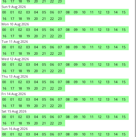
16
17
18
19
20
21
22
23
Sun 9 Aug 2026
00
01
02
03
04
05
06
07
08
09
10
11
12
13
14
15
16
17
18
19
20
21
22
23
Mon 10 Aug 2026
00
01
02
03
04
05
06
07
08
09
10
11
12
13
14
15
16
17
18
19
20
21
22
23
Tue 11 Aug 2026
00
01
02
03
04
05
06
07
08
09
10
11
12
13
14
15
16
17
18
19
20
21
22
23
Wed 12 Aug 2026
00
01
02
03
04
05
06
07
08
09
10
11
12
13
14
15
16
17
18
19
20
21
22
23
Thu 13 Aug 2026
00
01
02
03
04
05
06
07
08
09
10
11
12
13
14
15
16
17
18
19
20
21
22
23
Fri 14 Aug 2026
00
01
02
03
04
05
06
07
08
09
10
11
12
13
14
15
16
17
18
19
20
21
22
23
Sat 15 Aug 2026
00
01
02
03
04
05
06
07
08
09
10
11
12
13
14
15
16
17
18
19
20
21
22
23
Sun 16 Aug 2026
00
01
02
03
04
05
06
07
08
09
10
11
12
13
14
15