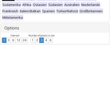
Südamerika
Afrika
Ostasien
Südasien
Australien
Niederlande
Frankreich
Italien/Balkan
Spanien
Türkei/Nahost
Großbritannien
Mittelamerika
Options
Intervall
Number of panels in row
1
3
6
12
24
1
2
3
4
6