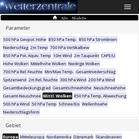
Toggle
naviga
Alle Modelle
Parameter
500 hPa Geopot. Höhe
850 hPa Temp.
850 hPa Stromlinien
Niederschlag
2m Temp
700 hPa Vertikalbew
850 hPa Pot. Äquiv. Temp
10m Wind
2m Taupunkt
CAPE/LI
Hohe Wolken
Mittelhohe Wolken
Niedrige Wolken
700 hPa Rel. Feuchte
Min/Max Temp.
Gesamtniederschlag
Spitzenwind
2m Rel. feuchte
300 hPa Wind
200 hPa Wind
Gesamtbedeckungsgrad
Gesamtschneehöhe
Neuschneehöhe
Gesamt-Neuschnee
Mittl. Wolken
850 hPa Temp. Abweichung
500 hPa Wind
50 hPa Temp
Schnee/Eis
Wellenhoehe
Niederschlagsform
Gebiet
Europa
Mitteleuropa
Nordamerika
Dänemark
Skandinavien